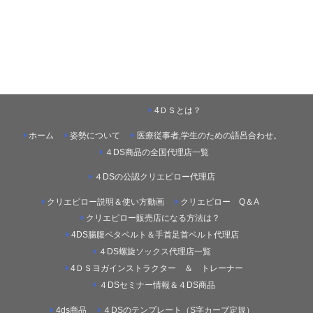
4ＤＳとは？
ホーム
姿勢について
医療従事者,学生のための語呂合わせ。
４DS商品の全国代理店一覧
４DSの公認クリエピロー代理店
クリエピロー説明＆使い方動画
クリエピロー Q＆A
クリエピロー販売店になる方法は？
4DS腸腹ペタベルト＆手首足首ベルト代理店
４DS螺旋ソックス代理店一覧
4ＤＳヨガインストラクター ＆ トレーナー
４DSセミナー情報＆４DS商品
4ds商品
４DSのテンプレート（S字カーブ定規）