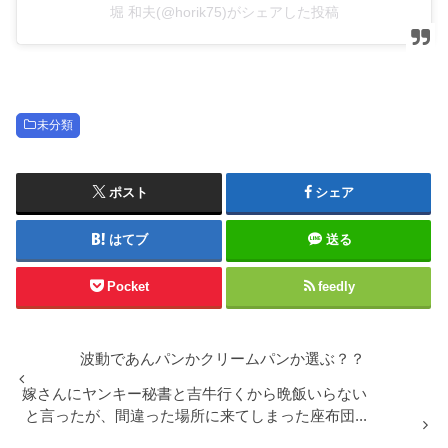
堀 和夫(@horik75)がシェアした投稿
未分類
ポスト
シェア
はてブ
送る
Pocket
feedly
波動であんパンかクリームパンか選ぶ？？
嫁さんにヤンキー秘書と吉牛行くから晩飯いらない
と言ったが、間違った場所に来てしまった座布団...