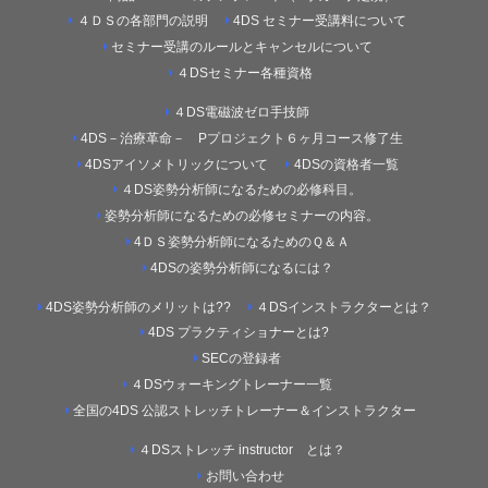
４ＤＳの各部門の説明
4DS セミナー受講料について
セミナー受講のルールとキャンセルについて
４DSセミナー各種資格
４DS電磁波ゼロ手技師
4DS－治療革命－ Pプロジェクト６ヶ月コース修了生
4DSアイソメトリックについて
4DSの資格者一覧
４DS姿勢分析師になるための必修科目。
姿勢分析師になるための必修セミナーの内容。
4ＤＳ姿勢分析師になるためのＱ＆Ａ
4DSの姿勢分析師になるには？
4DS姿勢分析師のメリットは??
４DSインストラクターとは？
4DS プラクティショナーとは?
SECの登録者
４DSウォーキングトレーナー一覧
全国の4DS 公認ストレッチトレーナー＆インストラクター
４DSストレッチ instructor とは？
お問い合わせ