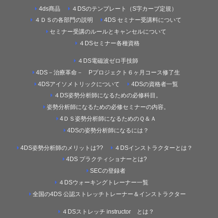
4ds商品
４DSのテンプレート（S字カーブ定規）
４ＤＳの各部門の説明
4DS セミナー受講料について
セミナー受講のルールとキャンセルについて
４DSセミナー各種資格
４DS電磁波ゼロ手技師
4DS－治療革命－ Pプロジェクト６ヶ月コース修了生
4DSアイソメトリックについて
4DSの資格者一覧
４DS姿勢分析師になるための必修科目。
姿勢分析師になるための必修セミナーの内容。
4ＤＳ姿勢分析師になるためのＱ＆Ａ
4DSの姿勢分析師になるには？
4DS姿勢分析師のメリットは??
４DSインストラクターとは？
4DS プラクティショナーとは?
SECの登録者
４DSウォーキングトレーナー一覧
全国の4DS 公認ストレッチトレーナー＆インストラクター
４DSストレッチ instructor とは？