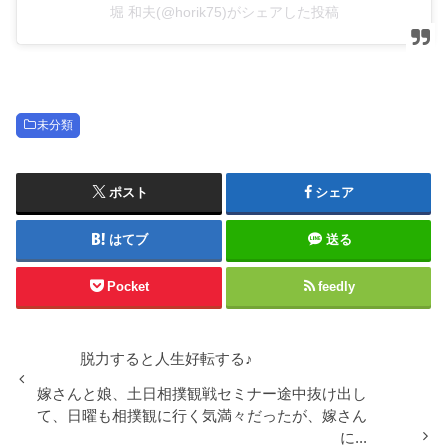
堀 和夫(@horik75)がシェアした投稿
未分類
ポスト
シェア
はてブ
送る
Pocket
feedly
脱力すると人生好転する♪
嫁さんと娘、土日相撲観戦セミナー途中抜け出し
て、日曜も相撲観に行く気満々だったが、嫁さん
に...