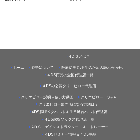
4ＤＳとは？
ホーム
姿勢について
医療従事者,学生のための語呂合わせ。
４DS商品の全国代理店一覧
４DSの公認クリエピロー代理店
クリエピロー説明＆使い方動画
クリエピロー Q＆A
クリエピロー販売店になる方法は？
4DS腸腹ペタベルト＆手首足首ベルト代理店
４DS螺旋ソックス代理店一覧
4ＤＳヨガインストラクター ＆ トレーナー
４DSセミナー情報＆４DS商品