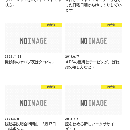
リバウンドのないダイエットのや
今日はナント！！セミナーがなか
り方♪
った日曜日朝からゆっくりしてい
ます
未分類
未分類
2020.11.28
2019.6.17
撮影前のケバブ夜はタコベル
４DSの整膚とテーピング。ばね
指の治し方など・・
未分類
未分類
2021.3.16
2015.2.8
波動器説明会IN岡山 3月17日
腔を狭める新しいエクササイ
13時半から
ズ！！