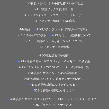
4DS腸腹ペタベルト＆手首足首ベルト代理店
４DS螺旋ソックス代理店一覧
4ＤＳヨガインストラクター ＆ トレーナー
４DSセミナー情報＆４DS商品
4ds商品
４DSのテンプレート（S字カーブ定規）
４ＤＳの各部門の説明
4DS セミナー受講料について
セミナー受講のルールとキャンセルについて
４DSセミナー各種資格
４DS電磁波ゼロ手技師
4DS－治療革命－ Pプロジェクト６ヶ月コース修了生
4DSアイソメトリックについて
4DSの資格者一覧
４DS姿勢分析師になるための必修科目。
姿勢分析師になるための必修セミナーの内容。
4ＤＳ姿勢分析師になるためのＱ＆Ａ
4DSの姿勢分析師になるには？
4DS姿勢分析師のメリットは??
４DSインストラクターとは？
4DS プラクティショナーとは?