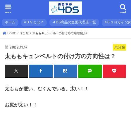
menu
search
ホーム
4ＤＳとは？
４DS商品の全国代理店一覧
4ＤＳヨガイン
HOME
未分類
太ももキュンベルトの付け方の方向性は？
2022.11.14
未分類
太ももキュンベルトの付け方の方向性は？
太ももが硬い、むくんでいる、太い！！
お尻が太い！！