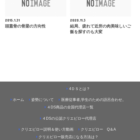
2015.1.31
2020.11.3
頭蓋骨の骨梁の方向性
結局、疲れて近所の肉美味しいご
飯を探すのも大変
4ＤＳとは？
ホーム
姿勢について
医療従事者,学生のための語呂合わせ。
４DS商品の全国代理店一覧
４DSの公認クリエピロー代理店
クリエピロー説明＆使い方動画
クリエピロー Q＆A
クリエピロー販売店になる方法は？