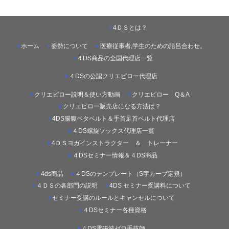
4ＤＳとは？
ホーム
姿勢について
医療従事者,学生のための語呂合わせ。
４DS商品の全国代理店一覧
４DSの公認クリエピロー代理店
クリエピロー説明＆使い方動画
クリエピロー Q＆A
クリエピロー販売店になる方法は？
4DS腸腹ペタベルト＆手首足首ベルト代理店
４DS螺旋ソックス代理店一覧
4ＤＳヨガインストラクター ＆ トレーナー
４DSセミナー情報＆４DS商品
4ds商品
４DSのテンプレート（S字カーブ定規）
４ＤＳの各部門の説明
4DS セミナー受講料について
セミナー受講のルールとキャンセルについて
４DSセミナー各種資格
４DS電磁波ゼロ手技師