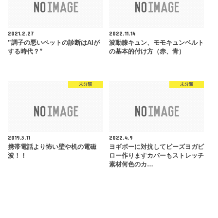
2021.2.27
2022.11.14
”調子の悪いペットの診断はAIが
波動膝キュン、モモキュンベルト
する時代？”
の基本的付け方（赤、青）
未分類
未分類
2019.3.11
2022.4.9
携帯電話より怖い壁や机の電磁
ヨギボーに対抗してビーズヨガビ
波！！
ロー作りますカバーもストレッチ
素材何色のカ…