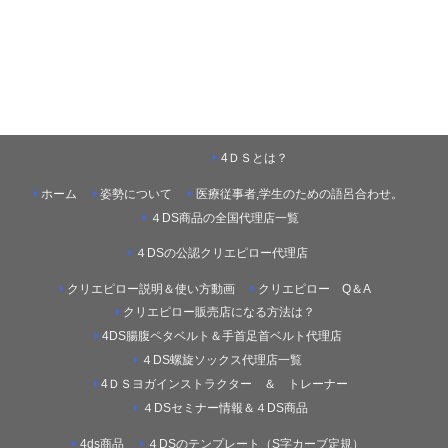
4ＤＳとは？
ホーム
姿勢について
医療従事者,学生のための語呂合わせ。
４DS商品の全国代理店一覧
４DSの公認クリエピロー代理店
クリエピロー説明＆使い方動画
クリエピロー Q＆A
クリエピロー販売店になる方法は？
4DS腸腹ペタベルト＆手首足首ベルト代理店
４DS螺旋ソックス代理店一覧
4ＤＳヨガインストラクター ＆ トレーナー
４DSセミナー情報＆４DS商品
4ds商品
４DSのテンプレート（S字カーブ定規）