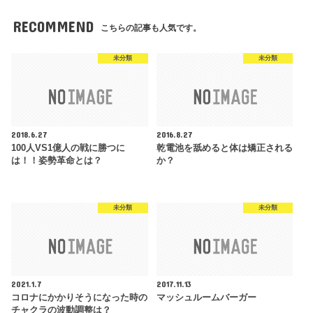
RECOMMEND
こちらの記事も人気です。
未分類
未分類
2018.6.27
2016.8.27
100人VS1億人の戦に勝つに
乾電池を舐めると体は矯正される
は！！姿勢革命とは？
か？
未分類
未分類
2021.1.7
2017.11.13
コロナにかかりそうになった時の
マッシュルームバーガー
チャクラの波動調整は？