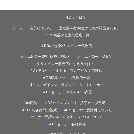
4ＤＳとは？
ホーム
姿勢について
医療従事者,学生のための語呂合わせ。
４DS商品の全国代理店一覧
４DSの公認クリエピロー代理店
クリエピロー説明＆使い方動画
クリエピロー Q＆A
クリエピロー販売店になる方法は？
4DS腸腹ペタベルト＆手首足首ベルト代理店
４DS螺旋ソックス代理店一覧
4ＤＳヨガインストラクター ＆ トレーナー
４DSセミナー情報＆４DS商品
4ds商品
４DSのテンプレート（S字カーブ定規）
４ＤＳの各部門の説明
4DS セミナー受講料について
セミナー受講のルールとキャンセルについて
４DSセミナー各種資格