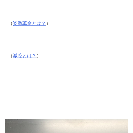
（
姿勢革命とは？
）
（
減腔とは？
）