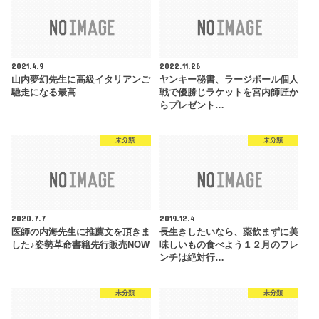
2021.4.9
2022.11.26
山内夢幻先生に高級イタリアンご
ヤンキー秘書、ラージボール個人
馳走になる最高
戦で優勝じラケットを宮内師匠か
らプレゼント…
未分類
未分類
2020.7.7
2019.12.4
医師の内海先生に推薦文を頂きま
長生きしたいなら、薬飲まずに美
した♪姿勢革命書籍先行販売NOW
味しいもの食べよう１２月のフレ
ンチは絶対行…
未分類
未分類