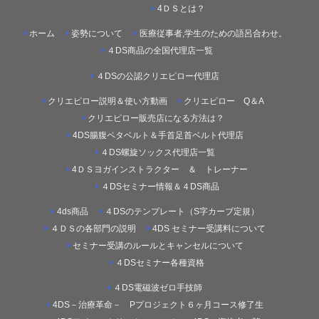
4ＤＳとは？
ホーム
姿勢について
医療従事者,学生のための語呂合わせ。
４DS商品の全国代理店一覧
４DSの公認クリエピロー代理店
クリエピロー説明＆使い方動画
クリエピロー Q＆A
クリエピロー販売店になる方法は？
4DS腸腹ペタベルト＆手首足首ベルト代理店
４DS螺旋ソックス代理店一覧
4ＤＳヨガインストラクター ＆ トレーナー
４DSセミナー情報＆４DS商品
4ds商品
４DSのテンプレート（S字カーブ定規）
４ＤＳの各部門の説明
4DS セミナー受講料について
セミナー受講のルールとキャンセルについて
４DSセミナー各種資格
４DS電磁波ゼロ手技師
4DS－治療革命－ Pプロジェクト６ヶ月コース修了生