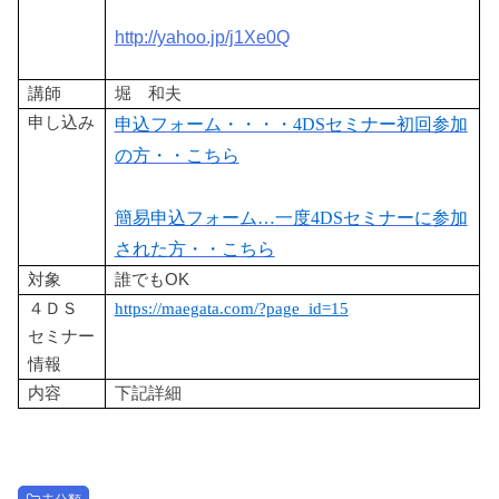
http://yahoo.jp/j1Xe0Q
講師
堀 和夫
申し込み
申込フォーム・・・・4DS
セミナー初回参加
の方・・こちら
簡易申込フォーム…
一度4DS
セミナーに参加
された方・・こちら
対象
誰でもOK
４ＤＳ
https://maegata.com/?page_id=15
セミナー
情報
内容
下記詳細