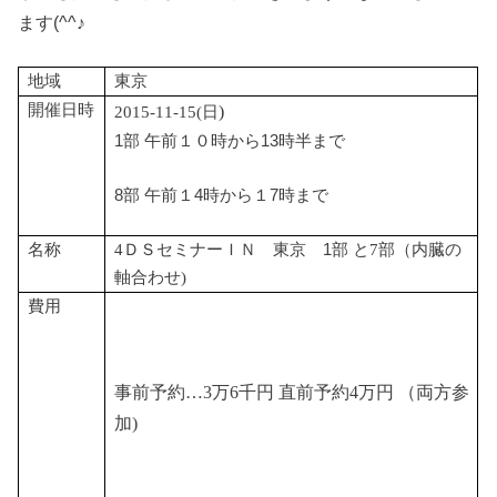
ます(^^♪
地域
東京
開催日時
)
2015-11
-15
(
日
1部 午前１０時から13時半まで
8部 午前１4時から１7時まで
名称
4
ＤＳセミナーＩＮ 東京 1部 と
7部（内臓の
軸合わせ)
費用
事前予約…
3
万
6
千円
直前予約
4
万円
（両方参
加
)