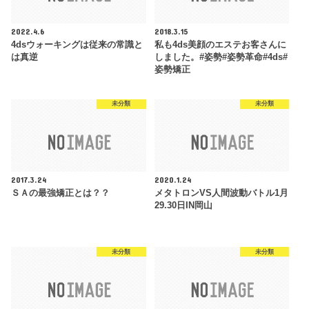
2022.4.6
2018.3.15
4dsウォーキングは従来の常識と
私も4ds美顔のエステお客さんに
は真逆
しました。#姿勢#姿勢革命#4ds#
姿勢矯正
未分類
未分類
2017.3.24
2020.1.24
ＳＡの最強矯正とは？？
メタトロンVS人間波動バトル1月
29.30日IN岡山
未分類
未分類