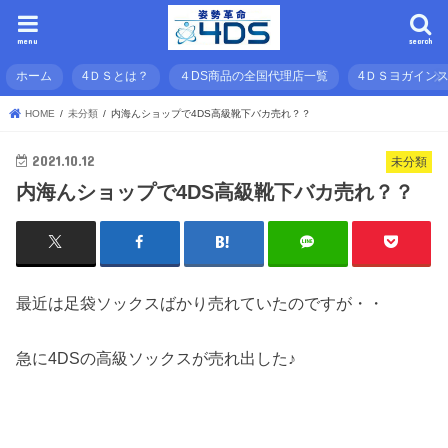
menu
search
ホーム
4ＤＳとは？
４DS商品の全国代理店一覧
4ＤＳヨガイン
HOME
未分類
内海んショップで4DS高級靴下バカ売れ？？
2021.10.12
未分類
内海んショップで4DS高級靴下バカ売れ？？
最近は足袋ソックスばかり売れていたのですが・・
急に4DSの高級ソックスが売れ出した♪