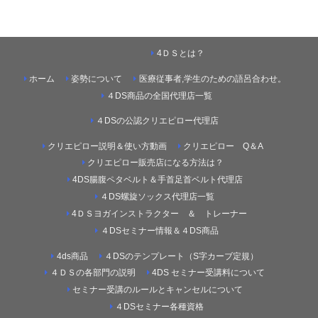
4ＤＳとは？
ホーム
姿勢について
医療従事者,学生のための語呂合わせ。
４DS商品の全国代理店一覧
４DSの公認クリエピロー代理店
クリエピロー説明＆使い方動画
クリエピロー Q＆A
クリエピロー販売店になる方法は？
4DS腸腹ペタベルト＆手首足首ベルト代理店
４DS螺旋ソックス代理店一覧
4ＤＳヨガインストラクター ＆ トレーナー
４DSセミナー情報＆４DS商品
4ds商品
４DSのテンプレート（S字カーブ定規）
４ＤＳの各部門の説明
4DS セミナー受講料について
セミナー受講のルールとキャンセルについて
４DSセミナー各種資格