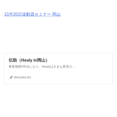
10月20日波動器セミナー 岡山
伝助（Healy in岡山）
事業展開3年目になり、Healyは大きな変革の時を迎えています
パッケージ
densuke.biz