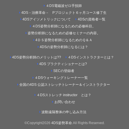
４DS電磁波ゼロ手技師
4DS－治療革命－ Pプロジェクト６ヶ月コース修了生
4DSアイソメトリックについて
4DSの資格者一覧
４DS姿勢分析師になるための必修科目。
姿勢分析師になるための必修セミナーの内容。
4ＤＳ姿勢分析師になるためのＱ＆Ａ
4DSの姿勢分析師になるには？
4DS姿勢分析師のメリットは??
４DSインストラクターとは？
4DS プラクティショナーとは?
SECの登録者
４DSウォーキングトレーナー一覧
全国の4DS 公認ストレッチトレーナー＆インストラクター
４DSストレッチ instructor とは？
お問い合わせ
波動遠隔整体の申し込み方法
©Copyright2026
4DS姿勢革命
.All Rights Reserved.