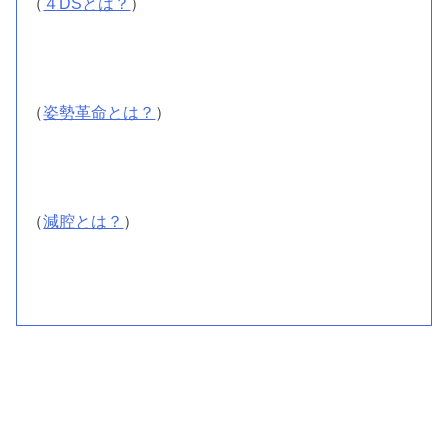
（
４DSとは？
）
（
姿勢革命とは？
）
（
減腔とは？
）