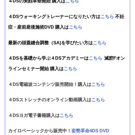
４DSの美顔革命開始 購入は
こちら
４DSウォーキングトレーナーになりたい方は
こちら
不妊
症・産前産後施術DVD 購入は
こちら
最新の頭蓋縫合調整（SA)を学びたい方は
こちら
４DSを基礎から学ぶ４DSアカデミーは
こちら
減腔Fオン
ラインセミナー開始 購入は
こちら
４DS電磁波コンテンツ販売開始！購入は
こちら
４DSストレッチのオンライン動画購入は
こちら
４DSヨガ電子書籍購入は
こちら
カイロベーシックから販売中！
姿勢革命4DS DVD