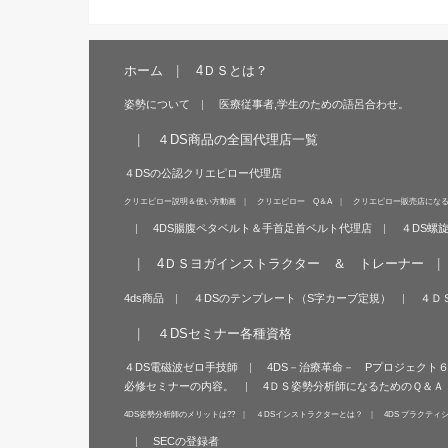
ホーム
4ＤＳとは？
姿勢について
医療従事者,学生のための語呂合わせ。
４DS商品の全国代理店一覧
４DSの公認クリエピロー代理店
クリエピロー説明＆使い方動画
クリエピロー Q＆A
クリエピロー販売店にな
4DS腸腹ペタベルト＆手首足首ベルト代理店
４DS螺
4ＤＳヨガインストラクター ＆ トレーナー
4ds商品
４DSのテンプレート（S字カーブ定規）
４Ｄ
４DSセミナー各種資格
４DS電磁波ゼロ手技師
4DS－治療革命－ Pプロジェクト
必修セミナーの内容。
4ＤＳ姿勢分析師になるためのＱ＆Ａ
4DS姿勢分析師のメリットは??
４DSインストラクターとは？
4DS プラクティ
SECの登録者