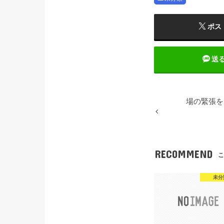
ポス
送
場の緊張を
RECOMMEND
こ
未分