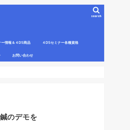
search
ナー情報＆４DS商品
４DSセミナー各種資格
ンプレート（S字カーブ定
部門の説明
ナー受講料について
講のルールとキャンセルに
４DS電磁波ゼロ手技師
4DS－治療革命－ Pプロジェクト６ヶ
4DSアイソメトリックについて
4DSの資格者一覧
４DS姿勢分析師になるための必修科
姿勢分析師になるための必修セミナー
4ＤＳ姿勢分析師になるためのＱ＆Ａ
4DSの姿勢分析師になるには？
SECの登録者
4DS姿勢分
４DSイン
4DS プラ
ー
お問い合わせ
月コース修了生
目。
の内容。
波動遠隔整体の申し込み方法
体鍼のデモを