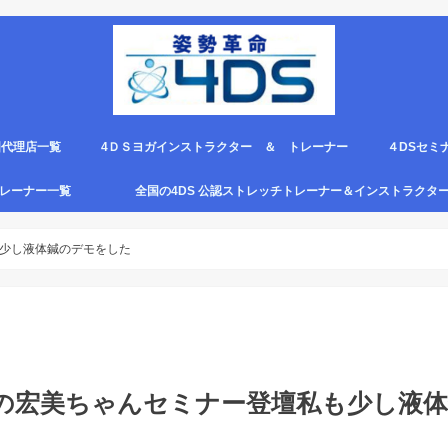
国代理店一覧
4ＤＳヨガインストラクター ＆ トレーナー
４DSセミ
。
エピロー代理店
ルト＆手首足首ベルト
ス代理店一覧
クリエピロー説明＆使い方動画
クリエピロー Q＆A
クリエピロー販売店になる方法は？
4ds商品
４DSのテ
４ＤＳの各
4DS セミ
セミナー受
グトレーナー一覧
全国の4DS 公認ストレッチトレーナー＆インストラクタ
規）
ついて
４DSストレッチ instructor とは？
少し液体鍼のデモをした
の宏美ちゃんセミナー登壇私も少し液