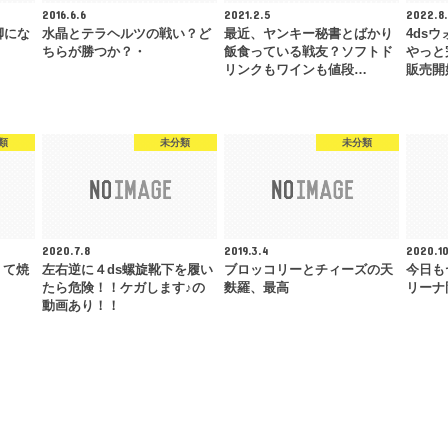
2016.6.6
2021.2.5
2022.8.
脚にな
水晶とテラヘルツの戦い？ど
最近、ヤンキー秘書とばかり
4ds
ちらが勝つか？・
飯食っている戦友？ソフトド
やっと
リンクもワインも値段…
販売開
類
未分類
未分類
2020.7.8
2019.3.4
2020.10
くて焼
左右逆に４ds螺旋靴下を履い
ブロッコリーとチィーズの天
今日も
たら危険！！ケガします♪の
麩羅、最高
リーナ
動画あり！！