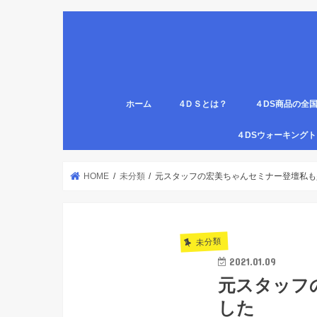
ホーム
4ＤＳとは？
４DS商品の全
姿勢について
医療従事者,学生のための語呂合わせ
４DSの公認クリ
4DS腸腹ペタベ
４DS螺旋ソック
４DSウォーキン
代理店
HOME
未分類
元スタッフの宏美ちゃんセミナー登壇私も
未分類
2021.01.09
元スタッフ
した