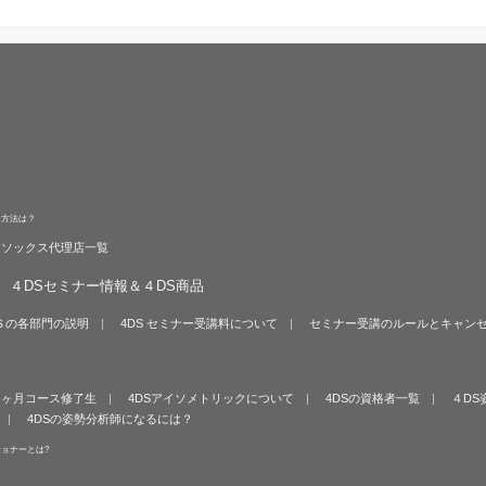
る方法は？
旋ソックス代理店一覧
４DSセミナー情報＆４DS商品
Ｓの各部門の説明
4DS セミナー受講料について
セミナー受講のルールとキャン
６ヶ月コース修了生
4DSアイソメトリックについて
4DSの資格者一覧
４DS
4DSの姿勢分析師になるには？
ショナーとは?