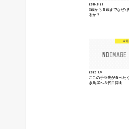
2016.8.21
3歳から６歳までなぜx
るか？
未分
2023.1.9
ここの手羽先が食べた
き鳥屋へ３代目岡山