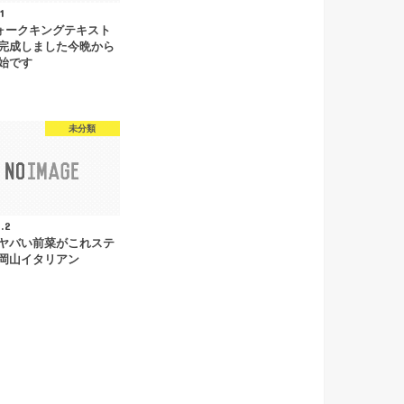
1
ウォークキングテキスト
完成しました今晩から
始です
未分類
.2
ヤバい前菜がこれステ
岡山イタリアン