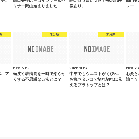
ッチ。
関口先生の三点インソールセ
酷い５０肩に２回で完治の映
岡山有
ミナー岡山始まりました
像あり↓
レー
類
未分類
未分類
2019.5.29
2022.11.24
2017.7.
体、ア
頭皮や表情筋を一瞬で柔らか
中年でもウエストがくびれ、
お灸と
くする不思議な方法とは？
お腹ペタンコで切れ切れに見
論？？
えるブラトップとは？