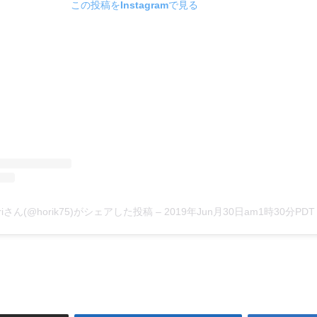
この投稿をInstagramで見る
Horiさん(@horik75)がシェアした投稿
–
2019年Jun月30日am1時30分PDT