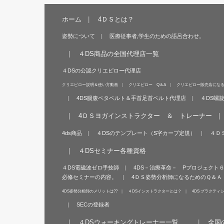
ホーム
4ＤＳとは？
姿勢について
医療従事者,学生のための語呂合わせ。
４DS商品の全国代理店一覧
４DSの公認クリエピロー代理店
クリエピロー説明＆使い方動画
クリエピロー Q＆A
クリエピロー販売店にな
4DS腸腹ペタベルト＆手首足首ベルト代理店
４DS螺
4ＤＳヨガインストラクター ＆ トレーナー
4ds商品
４DSのテンプレート（S字カーブ定規）
４Ｄ
４DSセミナー各種資格
４DS電磁波ゼロ手技師
4DS－治療革命－ Pプロジェクト
必修セミナーの内容。
4ＤＳ姿勢分析師になるためのＱ＆Ａ
4DS姿勢分析師のメリットは??
４DSインストラクターとは？
4DS プラクティ
SECの登録者
４DSウォーキングトレーナー一覧
全国