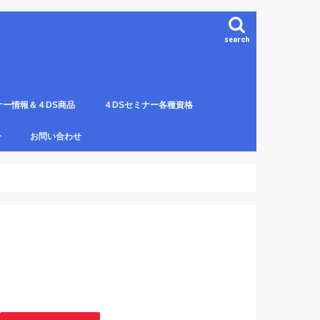
search
ナー情報＆４DS商品
４DSセミナー各種資格
ンプレート（S字カーブ定
部門の説明
ナー受講料について
講のルールとキャンセルに
４DS電磁波ゼロ手技師
4DS－治療革命－ Pプロジェクト６ヶ
4DSアイソメトリックについて
4DSの資格者一覧
４DS姿勢分析師になるための必修科
姿勢分析師になるための必修セミナー
4ＤＳ姿勢分析師になるためのＱ＆Ａ
4DSの姿勢分析師になるには？
SECの登録者
4DS姿勢分
４DSイン
4DS プラ
ー
お問い合わせ
月コース修了生
目。
の内容。
波動遠隔整体の申し込み方法