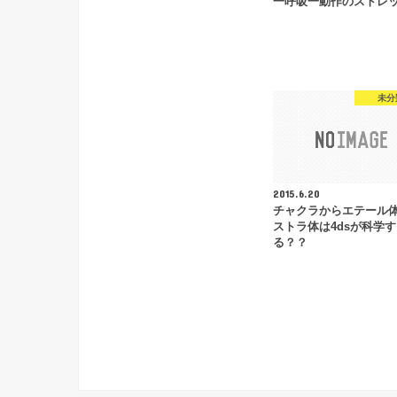
一呼吸一動作のストレ
未分
2015.6.20
チャクラからエテール
ストラ体は4dsが科学す
る？？