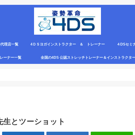
国代理店一覧
4ＤＳヨガインストラクター ＆ トレーナー
４DSセミ
。
エピロー代理店
ルト＆手首足首ベルト
ス代理店一覧
クリエピロー説明＆使い方動画
クリエピロー Q＆A
クリエピロー販売店になる方法は？
4ds商品
４DSのテ
４ＤＳの各
4DS セミ
セミナー受
グトレーナー一覧
全国の4DS 公認ストレッチトレーナー＆インストラクタ
規）
ついて
４DSストレッチ instructor とは？
先生とツーショット