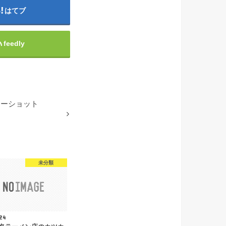
はてブ
feedly
ツーショット
未分類
24