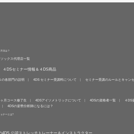
る方法は？
旋ソックス代理店一覧
４DSセミナー情報＆４DS商品
Ｓの各部門の説明
4DS セミナー受講料について
セミナー受講のルールとキャン
６ヶ月コース修了生
4DSアイソメトリックについて
4DSの資格者一覧
４DS
4DSの姿勢分析師になるには？
ショナーとは?
の4DS 公認ストレッチトレーナー＆インストラクター