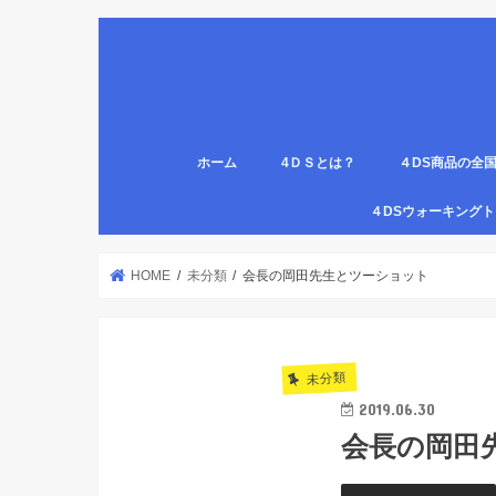
ホーム
4ＤＳとは？
４DS商品の全
姿勢について
医療従事者,学生のための語呂合わせ
４DSの公認クリ
4DS腸腹ペタベ
４DS螺旋ソック
４DSウォーキン
代理店
HOME
未分類
会長の岡田先生とツーショット
未分類
2019.06.30
会長の岡田