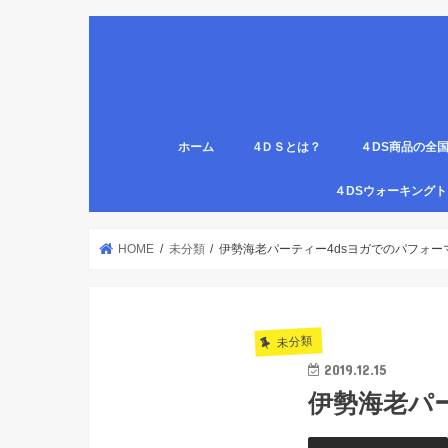
ホーム
4ＤＳとは？
４DS商品の全
姿勢について
医療従事者,学生のための語呂合わせ
４DSの公認クリ
4DS腸腹ペタベ
４DS螺旋ソック
４DSウォーキン
代理店
HOME
未分類
伊勢海老パーティー4dsヨガでのパフォー
未分類
2019.12.15
伊勢海老パ