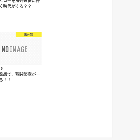
ピローを海外遠征に持
く時代がくる？？
未分類
.5
発想で、顎関節症が一
る！！