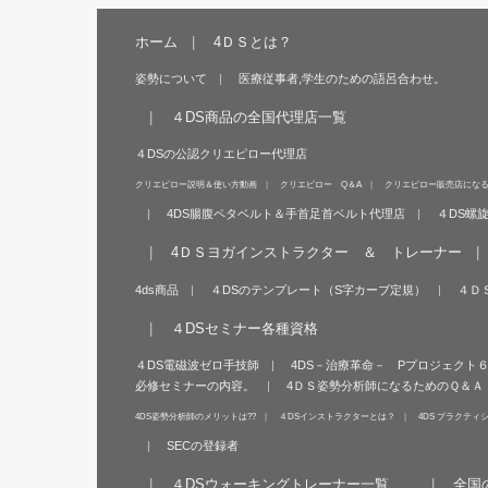
ホーム
4ＤＳとは？
姿勢について
医療従事者,学生のための語呂合わせ。
４DS商品の全国代理店一覧
４DSの公認クリエピロー代理店
クリエピロー説明＆使い方動画
クリエピロー Q＆A
クリエピロー販売店にな
4DS腸腹ペタベルト＆手首足首ベルト代理店
４DS螺
4ＤＳヨガインストラクター ＆ トレーナー
4ds商品
４DSのテンプレート（S字カーブ定規）
４Ｄ
４DSセミナー各種資格
４DS電磁波ゼロ手技師
4DS－治療革命－ Pプロジェクト
必修セミナーの内容。
4ＤＳ姿勢分析師になるためのＱ＆Ａ
4DS姿勢分析師のメリットは??
４DSインストラクターとは？
4DS プラクティ
SECの登録者
４DSウォーキングトレーナー一覧
全国