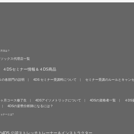
る方法は？
旋ソックス代理店一覧
４DSセミナー情報＆４DS商品
Ｓの各部門の説明
4DS セミナー受講料について
セミナー受講のルールとキャン
６ヶ月コース修了生
4DSアイソメトリックについて
4DSの資格者一覧
４DS
4DSの姿勢分析師になるには？
ショナーとは?
の4DS 公認ストレッチトレーナー＆インストラクター