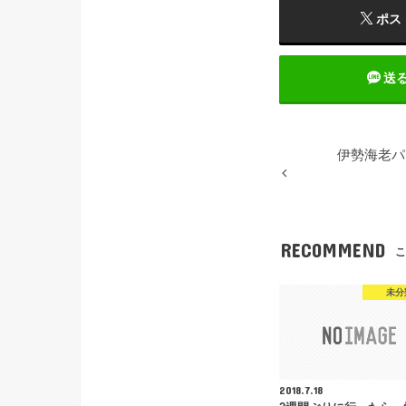
ポス
送
伊勢海老パ
RECOMMEND
こ
未分
2018.7.18