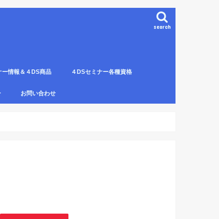
search
ナー情報＆４DS商品
４DSセミナー各種資格
ンプレート（S字カーブ定
部門の説明
ナー受講料について
講のルールとキャンセルに
４DS電磁波ゼロ手技師
4DS－治療革命－ Pプロジェクト６ヶ
4DSアイソメトリックについて
4DSの資格者一覧
４DS姿勢分析師になるための必修科
姿勢分析師になるための必修セミナー
4ＤＳ姿勢分析師になるためのＱ＆Ａ
4DSの姿勢分析師になるには？
SECの登録者
4DS姿勢分
４DSイン
4DS プラ
ー
お問い合わせ
月コース修了生
目。
の内容。
波動遠隔整体の申し込み方法