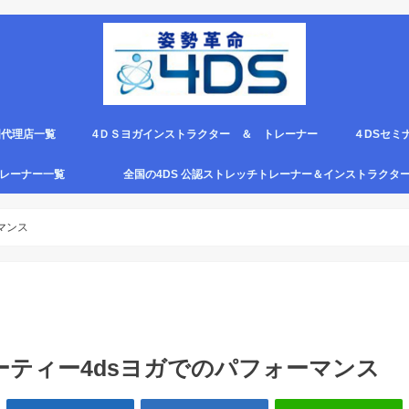
国代理店一覧
4ＤＳヨガインストラクター ＆ トレーナー
４DSセミ
。
エピロー代理店
ルト＆手首足首ベルト
ス代理店一覧
クリエピロー説明＆使い方動画
クリエピロー Q＆A
クリエピロー販売店になる方法は？
4ds商品
４DSのテ
４ＤＳの各
4DS セミ
セミナー受
グトレーナー一覧
全国の4DS 公認ストレッチトレーナー＆インストラクタ
規）
ついて
４DSストレッチ instructor とは？
マンス
ーティー4dsヨガでのパフォーマンス