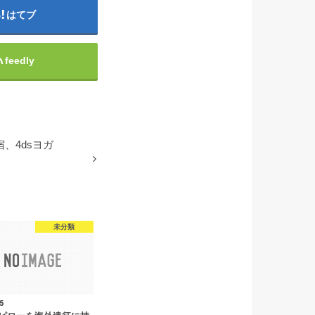
はてブ
feedly
、4dsヨガ
未分類
.5