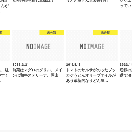
焼肉
女性が脚を組む意味は？
うどん屋さん大繁盛行列
クリエ
さんが
ってい
…
類
未分類
未分類
2022.2.21
2019.8.18
2022.11
ん、駐
前菜はマグロのグリル、メイ
トマトのサルサがのったブッ
逆転の
やすく
ンは和牛ステリーナ、岡山
カケうどんオリーブオイルが
瞬で治
…
あう革新的なうどん屋…