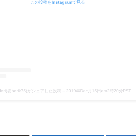
この投稿をInstagramで見る
 Hori(@horik75)がシェアした投稿
–
2019年Dec月15日am2時20分PST