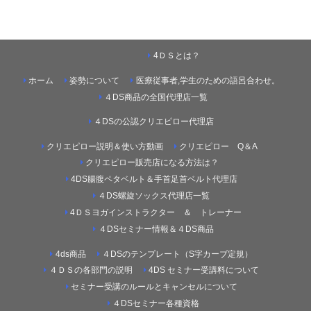
4ＤＳとは？
ホーム
姿勢について
医療従事者,学生のための語呂合わせ。
４DS商品の全国代理店一覧
４DSの公認クリエピロー代理店
クリエピロー説明＆使い方動画
クリエピロー Q＆A
クリエピロー販売店になる方法は？
4DS腸腹ペタベルト＆手首足首ベルト代理店
４DS螺旋ソックス代理店一覧
4ＤＳヨガインストラクター ＆ トレーナー
４DSセミナー情報＆４DS商品
4ds商品
４DSのテンプレート（S字カーブ定規）
４ＤＳの各部門の説明
4DS セミナー受講料について
セミナー受講のルールとキャンセルについて
４DSセミナー各種資格