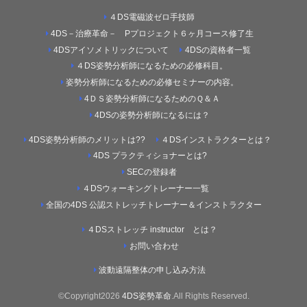
４DS電磁波ゼロ手技師
4DS－治療革命－ Pプロジェクト６ヶ月コース修了生
4DSアイソメトリックについて
4DSの資格者一覧
４DS姿勢分析師になるための必修科目。
姿勢分析師になるための必修セミナーの内容。
4ＤＳ姿勢分析師になるためのＱ＆Ａ
4DSの姿勢分析師になるには？
4DS姿勢分析師のメリットは??
４DSインストラクターとは？
4DS プラクティショナーとは?
SECの登録者
４DSウォーキングトレーナー一覧
全国の4DS 公認ストレッチトレーナー＆インストラクター
４DSストレッチ instructor とは？
お問い合わせ
波動遠隔整体の申し込み方法
©Copyright2026
4DS姿勢革命
.All Rights Reserved.