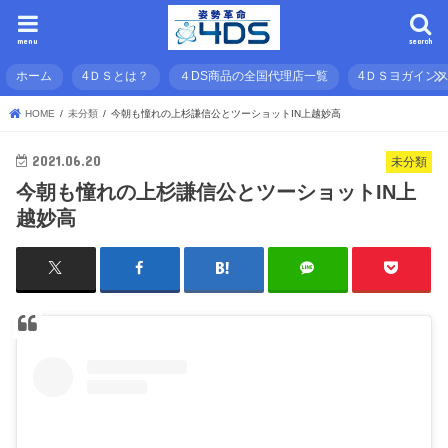
menu
search
ホーム
4ＤＳとは？
４DS商品の全国代理店一覧
4ＤＳヨガイン
HOME
未分類
今朝も憧れの上杉謙信公とツーショットIN上越妙高
2021.06.20
未分類
今朝も憧れの上杉謙信公とツーショットIN上
越妙高