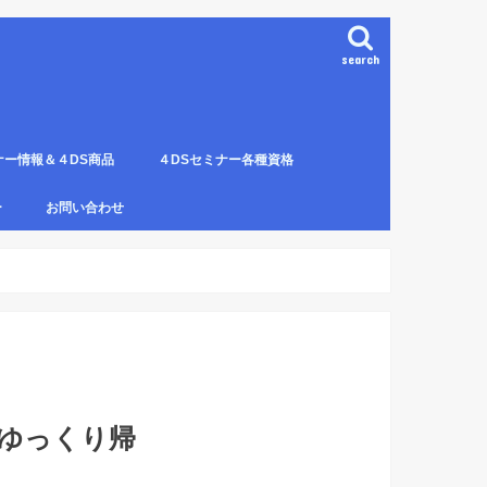
search
ナー情報＆４DS商品
４DSセミナー各種資格
ンプレート（S字カーブ定
部門の説明
ナー受講料について
講のルールとキャンセルに
４DS電磁波ゼロ手技師
4DS－治療革命－ Pプロジェクト６ヶ
4DSアイソメトリックについて
4DSの資格者一覧
４DS姿勢分析師になるための必修科
姿勢分析師になるための必修セミナー
4ＤＳ姿勢分析師になるためのＱ＆Ａ
4DSの姿勢分析師になるには？
SECの登録者
4DS姿勢分
４DSイン
4DS プラ
ー
お問い合わせ
月コース修了生
目。
の内容。
波動遠隔整体の申し込み方法
ゆっくり帰