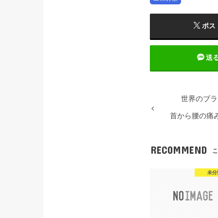
ポス
送
世界のブラ
首から腰の痛
RECOMMEND
こ
未分