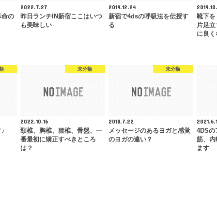
2022.7.27
2019.12.24
2019.10
革命の
昨日ランチIN新宿ここはいつ
新宿で4dsの呼吸法を伝授す
靴下を
も美味しい
る
片足立
に良く
類
未分類
未分類
2022.10.16
2018.7.22
2021.6.
♪
頸椎、胸椎、腰椎、骨盤、一
メッセージのあるヨガと感覚
4DS
番最初に矯正すべきところ
のヨガの違い？
筋、内
は？
ます