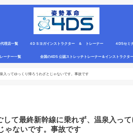
国代理店一覧
4ＤＳヨガインストラクター ＆ トレーナー
４DSセミ
。
エピロー代理店
ルト＆手首足首ベルト
ス代理店一覧
クリエピロー説明＆使い方動画
クリエピロー Q＆A
クリエピロー販売店になる方法は？
4ds商品
４DSのテ
４ＤＳの各
4DS セミ
セミナー受
グトレーナー一覧
全国の4DS 公認ストレッチトレーナー＆インストラクタ
規）
ついて
４DSストレッチ instructor とは？
泉入ってゆっくり帰ろうわざとじゃないです。事故です
ごして最終新幹線に乗れず、温泉入って
じゃないです。事故です