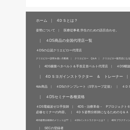
ホーム
4ＤＳとは？
姿勢について
医療従事者,学生のための語呂合わせ。
４DS商品の全国代理店一覧
４DSの公認クリエピロー代理店
クリエピロー説明＆使い方動画
クリエピロー Q＆A
クリエピロー販売店にな
4DS腸腹ペタベルト＆手首足首ベルト代理店
４DS螺
4ＤＳヨガインストラクター ＆ トレーナー
4ds商品
４DSのテンプレート（S字カーブ定規）
４Ｄ
４DSセミナー各種資格
４DS電磁波ゼロ手技師
4DS－治療革命－ Pプロジェクト
必修セミナーの内容。
4ＤＳ姿勢分析師になるためのＱ＆Ａ
4DS姿勢分析師のメリットは??
４DSインストラクターとは？
4DS プラクティ
SECの登録者