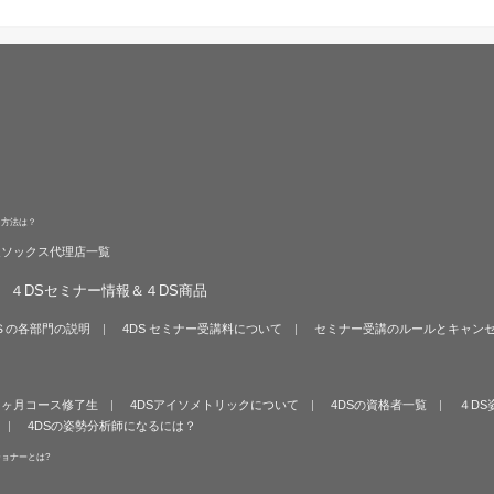
る方法は？
旋ソックス代理店一覧
４DSセミナー情報＆４DS商品
Ｓの各部門の説明
4DS セミナー受講料について
セミナー受講のルールとキャン
６ヶ月コース修了生
4DSアイソメトリックについて
4DSの資格者一覧
４DS
4DSの姿勢分析師になるには？
ショナーとは?