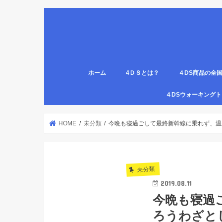
ホーム
4ＤＳとは？
４DS商品の全
姿勢について
医療従事者,学生のための語呂合わせ
４DSの公認クリ
4DS腸腹ペタベ
４DS螺旋ソック
４DSウォーキン
代理店
HOME
未分類
今晩も寝過ごして最終新幹線に乗れず、温
未分類
2019.08.11
今晩も寝過
ろうわざと