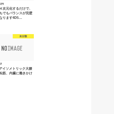
.29
４次元化するだけで、
ちでもバランスが完壁
なります4DS…
未分類
17
のアイソメトリック大腰
転筋、内臓に働きかけ