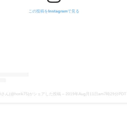
この投稿をInstagramで見る
oriさん(@horik75)がシェアした投稿
–
2019年Aug月11日am7時29分PDT