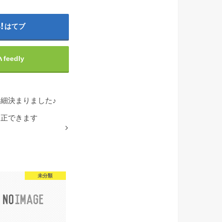
はてブ
feedly
細決まりました♪
矯正できます
未分類