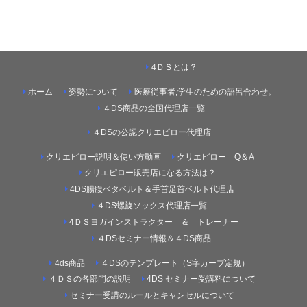
4ＤＳとは？
ホーム
姿勢について
医療従事者,学生のための語呂合わせ。
４DS商品の全国代理店一覧
４DSの公認クリエピロー代理店
クリエピロー説明＆使い方動画
クリエピロー Q＆A
クリエピロー販売店になる方法は？
4DS腸腹ペタベルト＆手首足首ベルト代理店
４DS螺旋ソックス代理店一覧
4ＤＳヨガインストラクター ＆ トレーナー
４DSセミナー情報＆４DS商品
4ds商品
４DSのテンプレート（S字カーブ定規）
４ＤＳの各部門の説明
4DS セミナー受講料について
セミナー受講のルールとキャンセルについて