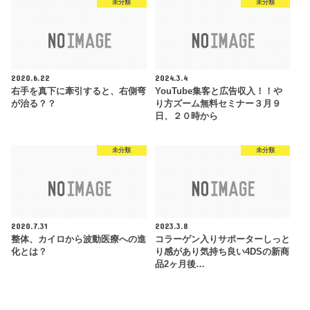
未分類
未分類
2020.6.22
2024.3.4
右手を真下に牽引すると、右側弯
YouTube集客と広告収入！！や
が治る？？
り方ズーム無料セミナー３月９
日、２０時から
未分類
未分類
2020.7.31
2023.3.8
整体、カイロから波動医療への進
コラーゲン入りサポーターしっと
化とは？
り感があり気持ち良い4DSの新商
品2ヶ月後…