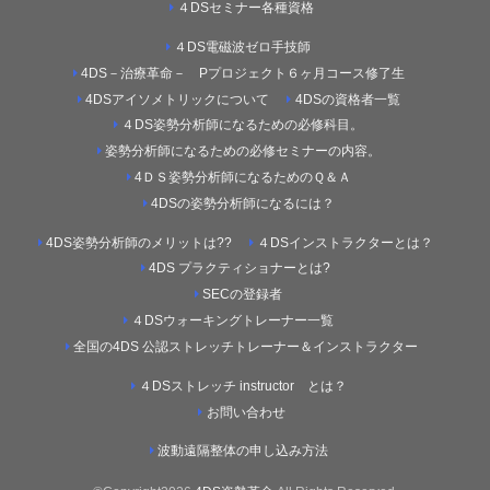
４DSセミナー各種資格
４DS電磁波ゼロ手技師
4DS－治療革命－ Pプロジェクト６ヶ月コース修了生
4DSアイソメトリックについて
4DSの資格者一覧
４DS姿勢分析師になるための必修科目。
姿勢分析師になるための必修セミナーの内容。
4ＤＳ姿勢分析師になるためのＱ＆Ａ
4DSの姿勢分析師になるには？
4DS姿勢分析師のメリットは??
４DSインストラクターとは？
4DS プラクティショナーとは?
SECの登録者
４DSウォーキングトレーナー一覧
全国の4DS 公認ストレッチトレーナー＆インストラクター
４DSストレッチ instructor とは？
お問い合わせ
波動遠隔整体の申し込み方法