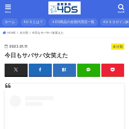
menu
search
ホーム
4ＤＳとは？
４DS商品の全国代理店一覧
4ＤＳヨガイン
HOME
未分類
今日もサバサバ女笑えた
2023.01.11
未分類
今日もサバサバ女笑えた