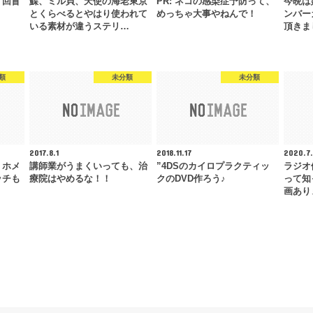
、回盲
鰈、ミル貝、天使の海老東京
PR: ネコの感染症予防って、
今晩は
とくらべるとやはり使われて
めっちゃ大事やねんで！
ンバー
いる素材が違うステリ…
頂きま
類
未分類
未分類
2017.8.1
2018.11.17
2020.7
、ホメ
講師業がうまくいっても、治
”4DSのカイロプラクティッ
ラジオ
ッチも
療院はやめるな！！
クのDVD作ろう♪
って知
画あり