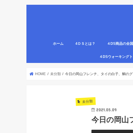
ホーム
4ＤＳとは？
４DS商品の全
姿勢について
医療従事者,学生のための語呂合わせ
４DSの公認クリ
4DS腸腹ペタベ
４DS螺旋ソック
４DSウォーキン
代理店
HOME
未分類
今日の岡山フレンチ、タイの白子、鯛のグ
未分類
2021.05.09
今日の岡山