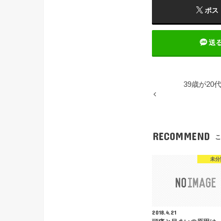
ポス
送
39歳が2
RECOMMEND
こ
未分
2018.4.21