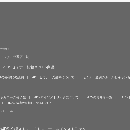
る方法は？
旋ソックス代理店一覧
４DSセミナー情報＆４DS商品
Ｓの各部門の説明
4DS セミナー受講料について
セミナー受講のルールとキャン
６ヶ月コース修了生
4DSアイソメトリックについて
4DSの資格者一覧
４DS
4DSの姿勢分析師になるには？
ショナーとは?
の4DS 公認ストレッチトレーナー＆インストラクター