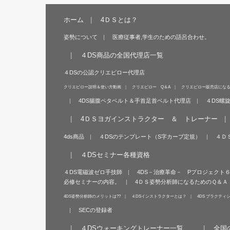
ホーム
4ＤＳとは？
姿勢について
医療従事者,学生のための語呂合わせ。
４DS商品の全国代理店一覧
４DSの公認クリエピロー代理店
クリエピロー説明＆使い方動画
クリエピロー Q＆A
クリエピロー販売店にな
4DS腸腹ペタベルト＆手首足首ベルト代理店
４DS螺
4ＤＳヨガインストラクター ＆ トレーナー
4ds商品
４DSのテンプレート（S字カーブ定規）
４Ｄ
４DSセミナー各種資格
４DS電磁波ゼロ手技師
4DS－治療革命－ Pプロジェクト
必修セミナーの内容。
4ＤＳ姿勢分析師になるためのＱ＆Ａ
4DS姿勢分析師のメリットは??
４DSインストラクターとは？
4DS プラクティ
SECの登録者
４DSウォーキングトレーナー一覧
全国