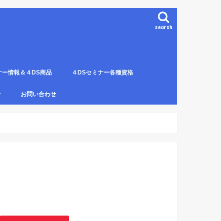
search
ナー情報＆４DS商品
４DSセミナー各種資格
ンプレート（S字カーブ定
部門の説明
ナー受講料について
講のルールとキャンセルに
４DS電磁波ゼロ手技師
4DS－治療革命－ Pプロジェクト６ヶ
4DSアイソメトリックについて
4DSの資格者一覧
４DS姿勢分析師になるための必修科
姿勢分析師になるための必修セミナー
4ＤＳ姿勢分析師になるためのＱ＆Ａ
4DSの姿勢分析師になるには？
SECの登録者
4DS姿勢分
４DSイン
4DS プラ
ー
お問い合わせ
月コース修了生
目。
の内容。
波動遠隔整体の申し込み方法