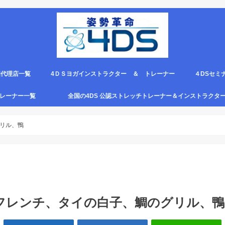
国代理店一覧
4ＤＳヨガインストラクター ＆ トレーナー
４DSセミ
。
エピロー代理店
ルト＆手首足首ベルト
ス代理店一覧
クリエピロー説明＆使い方動画
クリエピロー Q＆A
クリエピロー販売店になる方法は？
4ds商品
４DSのテ
４ＤＳの各
4DS セミ
セミナー受
グトレーナー一覧
全国の4DS 公認ストレッチトレーナー＆インストラクタ
規）
ついて
４DSストレッチ instructor とは？
リル、鴨
フレンチ、タイの白子、鯛のグリル、鴨