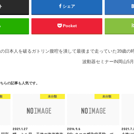
ト
シェア
る
Pocket
0代の日本人を破るガトリン腹啌を潰して最後まで走っていた39歳の時
波動器セミナーIN岡山5月
ちらの記事も人気です。
類
未分類
未分類
2021.1.27
2014.9.6
2021.7.