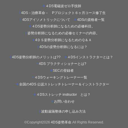
４DS電磁波ゼロ手技師
4DS－治療革命－ Pプロジェクト６ヶ月コース修了生
4DSアイソメトリックについて
4DSの資格者一覧
４DS姿勢分析師になるための必修科目。
姿勢分析師になるための必修セミナーの内容。
4ＤＳ姿勢分析師になるためのＱ＆Ａ
4DSの姿勢分析師になるには？
4DS姿勢分析師のメリットは??
４DSインストラクターとは？
4DS プラクティショナーとは?
SECの登録者
４DSウォーキングトレーナー一覧
全国の4DS 公認ストレッチトレーナー＆インストラクター
４DSストレッチ instructor とは？
お問い合わせ
波動遠隔整体の申し込み方法
©Copyright2026
4DS姿勢革命
.All Rights Reserved.