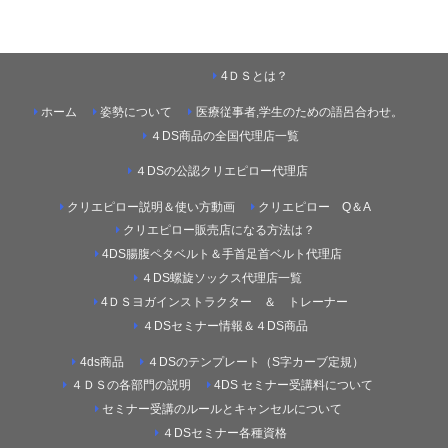
4ＤＳとは？
ホーム
姿勢について
医療従事者,学生のための語呂合わせ。
４DS商品の全国代理店一覧
４DSの公認クリエピロー代理店
クリエピロー説明＆使い方動画
クリエピロー Q＆A
クリエピロー販売店になる方法は？
4DS腸腹ペタベルト＆手首足首ベルト代理店
４DS螺旋ソックス代理店一覧
4ＤＳヨガインストラクター ＆ トレーナー
４DSセミナー情報＆４DS商品
4ds商品
４DSのテンプレート（S字カーブ定規）
４ＤＳの各部門の説明
4DS セミナー受講料について
セミナー受講のルールとキャンセルについて
４DSセミナー各種資格