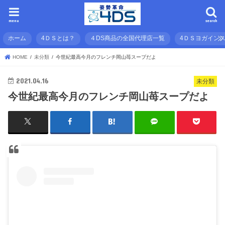
menu
search
ホーム
4ＤＳとは？
４DS商品の全国代理店一覧
4ＤＳヨガイン
HOME
未分類
今世紀最高今月のフレンチ岡山苺スープだよ
2021.04.16
未分類
今世紀最高今月のフレンチ岡山苺スープだよ