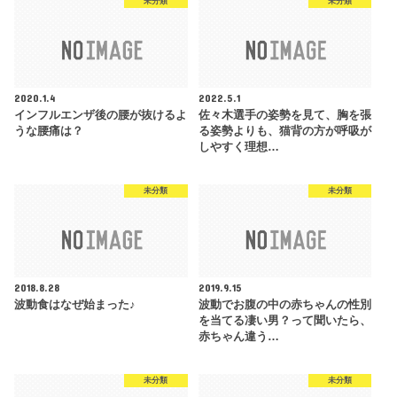
未分類
未分類
2020.1.4
2022.5.1
インフルエンザ後の腰が抜けるよ
佐々木選手の姿勢を見て、胸を張
うな腰痛は？
る姿勢よりも、猫背の方が呼吸が
しやすく理想…
未分類
未分類
2018.8.28
2019.9.15
波動食はなぜ始まった♪
波動でお腹の中の赤ちゃんの性別
を当てる凄い男？って聞いたら、
赤ちゃん違う…
未分類
未分類