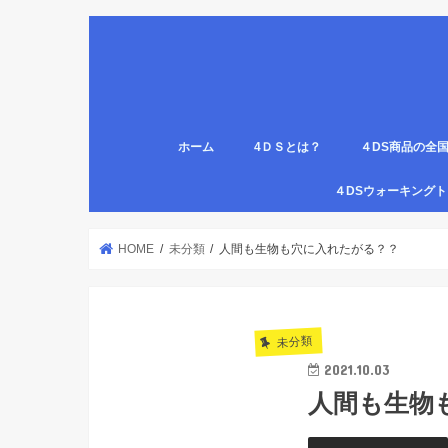
ホーム
4ＤＳとは？
４DS商品の全
姿勢について
医療従事者,学生のための語呂合わせ
４DSの公認クリ
4DS腸腹ペタベ
４DS螺旋ソック
４DSウォーキン
代理店
HOME
未分類
人間も生物も穴に入れたがる？？
未分類
2021.10.03
人間も生物