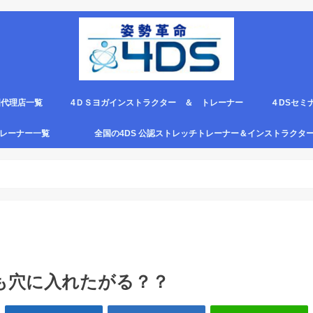
国代理店一覧
4ＤＳヨガインストラクター ＆ トレーナー
４DSセミ
。
エピロー代理店
ルト＆手首足首ベルト
ス代理店一覧
クリエピロー説明＆使い方動画
クリエピロー Q＆A
クリエピロー販売店になる方法は？
4ds商品
４DSのテ
４ＤＳの各
4DS セミ
セミナー受
グトレーナー一覧
全国の4DS 公認ストレッチトレーナー＆インストラクタ
規）
ついて
４DSストレッチ instructor とは？
も穴に入れたがる？？