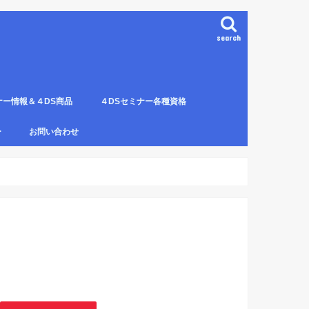
search
ナー情報＆４DS商品
４DSセミナー各種資格
ンプレート（S字カーブ定
部門の説明
ナー受講料について
講のルールとキャンセルに
４DS電磁波ゼロ手技師
4DS－治療革命－ Pプロジェクト６ヶ
4DSアイソメトリックについて
4DSの資格者一覧
４DS姿勢分析師になるための必修科
姿勢分析師になるための必修セミナー
4ＤＳ姿勢分析師になるためのＱ＆Ａ
4DSの姿勢分析師になるには？
SECの登録者
4DS姿勢分
４DSイン
4DS プラ
ー
お問い合わせ
月コース修了生
目。
の内容。
波動遠隔整体の申し込み方法