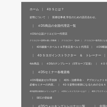
ホーム
4ＤＳとは？
姿勢について
医療従事者,学生のための語呂合わせ。
４DS商品の全国代理店一覧
４DSの公認クリエピロー代理店
クリエピロー説明＆使い方動画
クリエピロー Q＆A
クリエピロー販売店にな
4DS腸腹ペタベルト＆手首足首ベルト代理店
４DS螺
4ＤＳヨガインストラクター ＆ トレーナー
4ds商品
４DSのテンプレート（S字カーブ定規）
４Ｄ
４DSセミナー各種資格
４DS電磁波ゼロ手技師
4DS－治療革命－ Pプロジェクト
必修セミナーの内容。
4ＤＳ姿勢分析師になるためのＱ＆Ａ
4DS姿勢分析師のメリットは??
４DSインストラクターとは？
4DS プラクティ
SECの登録者
４DSウォーキングトレーナー一覧
全国