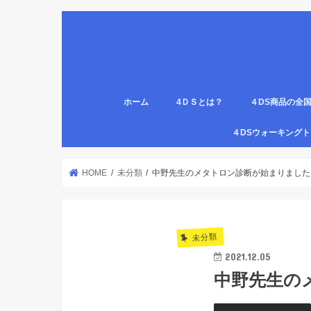
ホーム
4ＤＳとは？
４DS商品の全
姿勢について
医療従事者,学生のための語呂合わせ
４DSの公認クリ
4DS腸腹ペタベ
４DS螺旋ソック
４DSウォーキン
代理店
HOME
未分類
中野先生のメタトロン診断が始まりましたP
未分類
2021.12.05
中野先生の