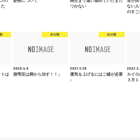
ーンの
姿勢について
関空まで遠い舐めていたまだ
首が回
した
つかない
ない人
のすご
類
未分類
未分類
2020.6.8
2021.9.28
2023.2.
クトは
側弯症は脚から治す！！」
運気を上げるにはご縁が必要
カイロ
？
♪
３月１