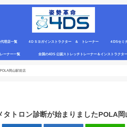
国代理店一覧
4ＤＳヨガインストラクター ＆ トレーナー
４DSセミ
。
エピロー代理店
ルト＆手首足首ベルト
ス代理店一覧
クリエピロー説明＆使い方動画
クリエピロー Q＆A
クリエピロー販売店になる方法は？
4ds商品
４DSのテ
４ＤＳの各
4DS セミ
セミナー受
グトレーナー一覧
全国の4DS 公認ストレッチトレーナー＆インストラクタ
規）
ついて
４DSストレッチ instructor とは？
OLA岡山駅前店
メタトロン診断が始まりましたPOLA岡