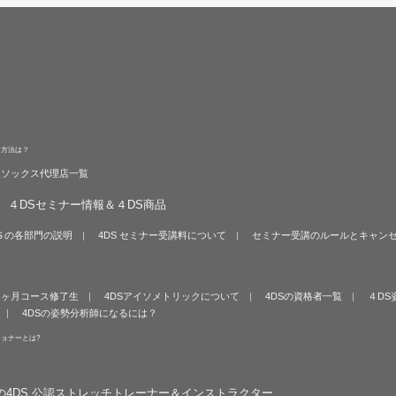
る方法は？
旋ソックス代理店一覧
４DSセミナー情報＆４DS商品
Ｓの各部門の説明
4DS セミナー受講料について
セミナー受講のルールとキャン
６ヶ月コース修了生
4DSアイソメトリックについて
4DSの資格者一覧
４DS
4DSの姿勢分析師になるには？
ショナーとは?
の4DS 公認ストレッチトレーナー＆インストラクター