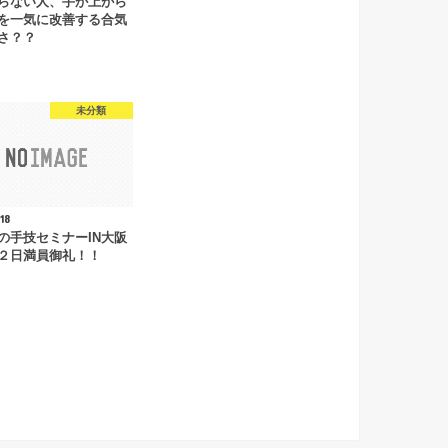
らない人、手が上がら
を一気に改善する合気
さ？？
未分類
18
の手技セミナーIN大阪
２日満員御礼！！