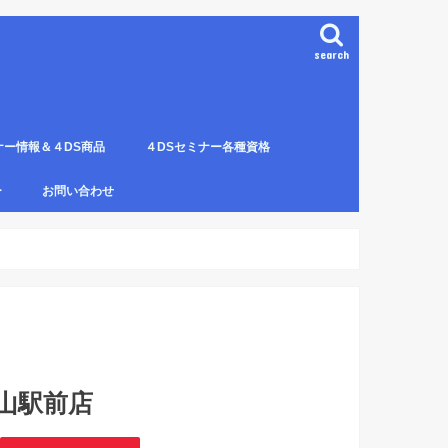
search
ナー情報＆４DS商品
４DSセミナー各種資格
ンプレート（S字カーブ定
部門の説明
ナー受講料について
講のルールとキャンセルに
４DS電磁波ゼロ手技師
4DS－治療革命－ Pプロジェクト６ヶ
4DSアイソメトリックについて
4DSの資格者一覧
４DS姿勢分析師になるための必修科
姿勢分析師になるための必修セミナー
4ＤＳ姿勢分析師になるためのＱ＆Ａ
4DSの姿勢分析師になるには？
SECの登録者
4DS姿勢分
４DSイン
4DS プラ
ー
お問い合わせ
月コース修了生
目。
の内容。
波動遠隔整体の申し込み方法
山駅前店