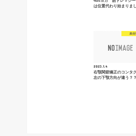
4dsヨガ 筋トレマシ
は位置代わり始まりま
未分
2023.1.4
右顎関節矯正のコンタ
左の下顎方向が違う？