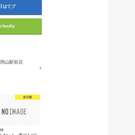
はてブ
feedly
A岡山駅前店
未分類
20