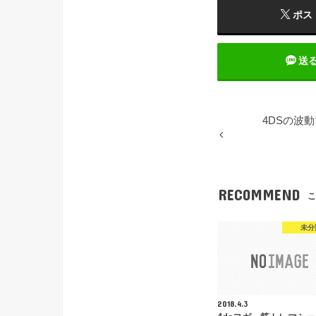
ポス
送
4DSの波
RECOMMEND
こ
未分
2018.4.3