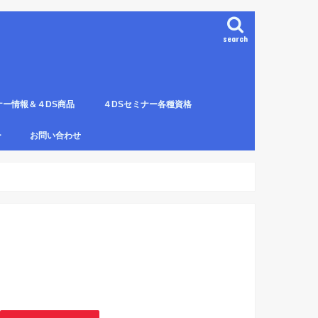
search
ナー情報＆４DS商品
４DSセミナー各種資格
ンプレート（S字カーブ定
部門の説明
ナー受講料について
講のルールとキャンセルに
４DS電磁波ゼロ手技師
4DS－治療革命－ Pプロジェクト６ヶ
4DSアイソメトリックについて
4DSの資格者一覧
４DS姿勢分析師になるための必修科
姿勢分析師になるための必修セミナー
4ＤＳ姿勢分析師になるためのＱ＆Ａ
4DSの姿勢分析師になるには？
SECの登録者
4DS姿勢分
４DSイン
4DS プラ
ー
お問い合わせ
月コース修了生
目。
の内容。
波動遠隔整体の申し込み方法