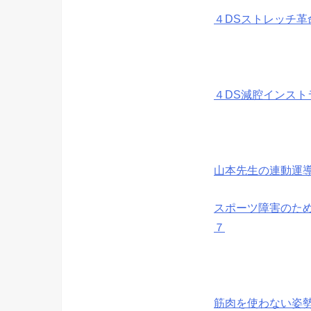
４DSストレッチ革
４DS減腔インスト
山本先生の連動運導
スポーツ障害のため
７
筋肉を使わない姿勢