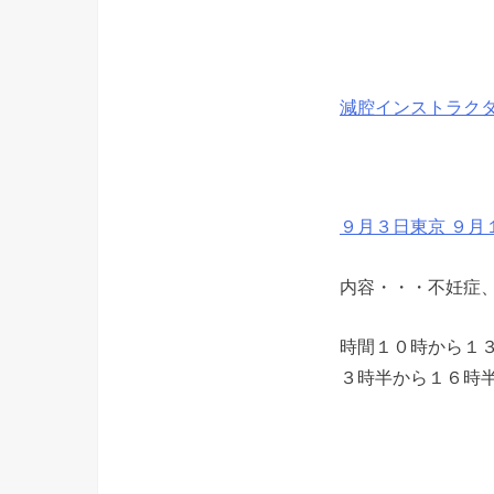
減腔インストラクタ
９月３日東京 ９月
内容・・・不妊症、
時間１０時から１
３時半から１６時