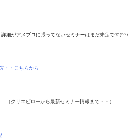
詳細がアメブロに張ってないセミナーはまだ未定です(^^♪
入先・・こちらから
↓ （クリエピローから最新セミナー情報まで・・）
/