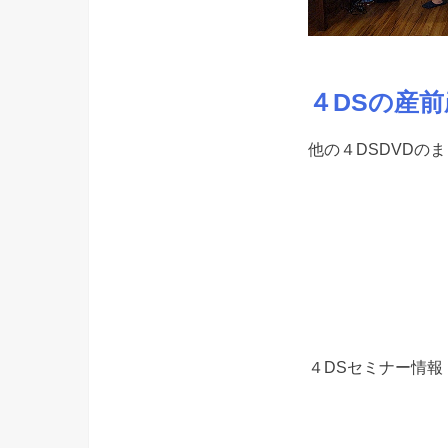
４DSの産
他の４DSDVDの
４DSセミナー情報