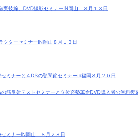
命実技編、DVD撮影セミナーIN岡山 ８月１３日
ラクターセミナーIN岡山８月１３日
セミナーと４DSの顎関節セミナーin福岡８月２０日
の筋反射テストセミナーと立位姿勢革命DVD購入者の無料復習
セミナーIN岡山 ８月２８日