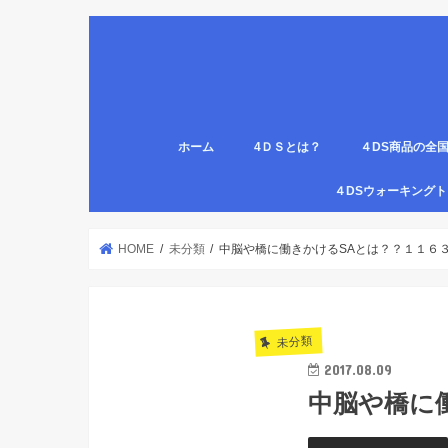
ホーム
4ＤＳとは？
４DS商品の全
姿勢について
医療従事者,学生のための語呂合わせ
４DSの公認クリ
4DS腸腹ペタベ
４DS螺旋ソック
４DSウォーキン
代理店
HOME
未分類
中脳や橋に働きかけるSAとは？？１１６
未分類
2017.08.09
中脳や橋に