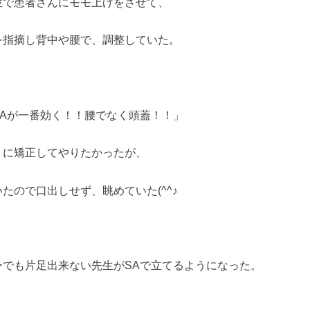
位で患者さんにモモ上げをさせて、
を指摘し背中や腰で、調整していた。
SAが一番効く！！腰でなく頭蓋！！」
りに矯正してやりたかったが、
たので口出しせず、眺めていた(^^♪
ーでも片足出来ない先生がSAで立てるようになった。