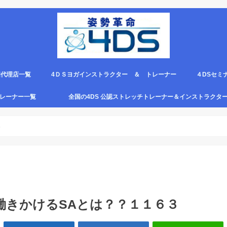
国代理店一覧
4ＤＳヨガインストラクター ＆ トレーナー
４DSセミ
。
エピロー代理店
ルト＆手首足首ベルト
ス代理店一覧
クリエピロー説明＆使い方動画
クリエピロー Q＆A
クリエピロー販売店になる方法は？
4ds商品
４DSのテ
４ＤＳの各
4DS セミ
セミナー受
グトレーナー一覧
全国の4DS 公認ストレッチトレーナー＆インストラクタ
規）
ついて
４DSストレッチ instructor とは？
３
働きかけるSAとは？？１１６３