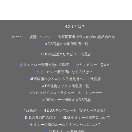
4ＤＳとは？
ホーム
姿勢について
医療従事者,学生のための語呂合わせ。
４DS商品の全国代理店一覧
４DSの公認クリエピロー代理店
クリエピロー説明＆使い方動画
クリエピロー Q＆A
クリエピロー販売店になる方法は？
4DS腸腹ペタベルト＆手首足首ベルト代理店
４DS螺旋ソックス代理店一覧
4ＤＳヨガインストラクター ＆ トレーナー
４DSセミナー情報＆４DS商品
4ds商品
４DSのテンプレート（S字カーブ定規）
４ＤＳの各部門の説明
4DS セミナー受講料について
セミナー受講のルールとキャンセルについて
４DSセミナー各種資格