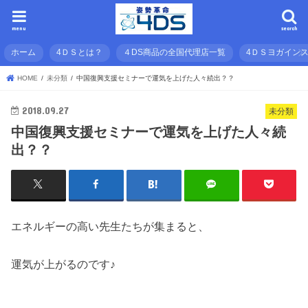
menu
search
ホーム
4ＤＳとは？
４DS商品の全国代理店一覧
4ＤＳヨガイン
HOME
未分類
中国復興支援セミナーで運気を上げた人々続出？？
2018.09.27
未分類
中国復興支援セミナーで運気を上げた人々続
出？？
エネルギーの高い先生たちが集まると、
運気が上がるのです♪