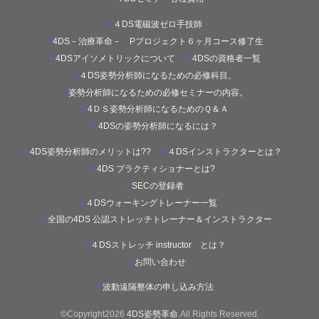
４DS電磁波ゼロ手技師
4DS－治療革命－ Pプロジェクト６ヶ月コース修了生
4DSアイソメトリックについて
4DSの資格者一覧
４DS姿勢分析師になるための必修科目。
姿勢分析師になるための必修セミナーの内容。
4ＤＳ姿勢分析師になるためのＱ＆Ａ
4DSの姿勢分析師になるには？
4DS姿勢分析師のメリットは??
４DSインストラクターとは？
4DS プラクティショナーとは?
SECの登録者
４DSウォーキングトレーナー一覧
全国の4DS 公認ストレッチトレーナー＆インストラクター
４DSストレッチ instructor とは？
お問い合わせ
波動遠隔整体の申し込み方法
©Copyright2026
4DS姿勢革命
.All Rights Reserved.