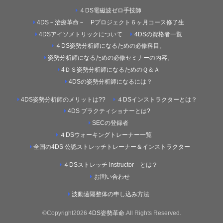
４DS電磁波ゼロ手技師
4DS－治療革命－ Pプロジェクト６ヶ月コース修了生
4DSアイソメトリックについて
4DSの資格者一覧
４DS姿勢分析師になるための必修科目。
姿勢分析師になるための必修セミナーの内容。
4ＤＳ姿勢分析師になるためのＱ＆Ａ
4DSの姿勢分析師になるには？
4DS姿勢分析師のメリットは??
４DSインストラクターとは？
4DS プラクティショナーとは?
SECの登録者
４DSウォーキングトレーナー一覧
全国の4DS 公認ストレッチトレーナー＆インストラクター
４DSストレッチ instructor とは？
お問い合わせ
波動遠隔整体の申し込み方法
©Copyright2026
4DS姿勢革命
.All Rights Reserved.