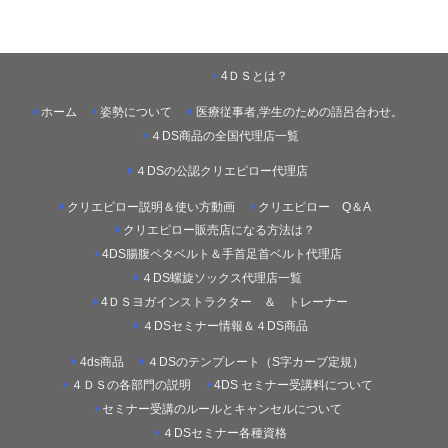
4ＤＳとは？
ホーム
姿勢について
医療従事者,学生のための語呂合わせ。
４DS商品の全国代理店一覧
４DSの公認クリエピロー代理店
クリエピロー説明＆使い方動画
クリエピロー Q＆A
クリエピロー販売店になる方法は？
4DS腸腹ペタベルト＆手首足首ベルト代理店
４DS螺旋ソックス代理店一覧
4ＤＳヨガインストラクター ＆ トレーナー
４DSセミナー情報＆４DS商品
4ds商品
４DSのテンプレート（S字カーブ定規）
４ＤＳの各部門の説明
4DS セミナー受講料について
セミナー受講のルールとキャンセルについて
４DSセミナー各種資格