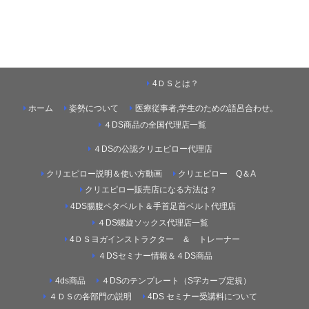
4ＤＳとは？
ホーム
姿勢について
医療従事者,学生のための語呂合わせ。
４DS商品の全国代理店一覧
４DSの公認クリエピロー代理店
クリエピロー説明＆使い方動画
クリエピロー Q＆A
クリエピロー販売店になる方法は？
4DS腸腹ペタベルト＆手首足首ベルト代理店
４DS螺旋ソックス代理店一覧
4ＤＳヨガインストラクター ＆ トレーナー
４DSセミナー情報＆４DS商品
4ds商品
４DSのテンプレート（S字カーブ定規）
４ＤＳの各部門の説明
4DS セミナー受講料について