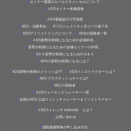
セミナー受講のルールとキャンセルについて
４DSセミナー各種資格
４DS電磁波ゼロ手技師
4DS－治療革命－ Pプロジェクト６ヶ月コース修了生
4DSアイソメトリックについて
4DSの資格者一覧
４DS姿勢分析師になるための必修科目。
姿勢分析師になるための必修セミナーの内容。
4ＤＳ姿勢分析師になるためのＱ＆Ａ
4DSの姿勢分析師になるには？
4DS姿勢分析師のメリットは??
４DSインストラクターとは？
4DS プラクティショナーとは?
SECの登録者
４DSウォーキングトレーナー一覧
全国の4DS 公認ストレッチトレーナー＆インストラクター
４DSストレッチ instructor とは？
お問い合わせ
波動遠隔整体の申し込み方法