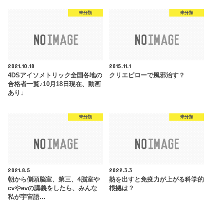
未分類
未分類
2021.10.18
2015.11.1
4DSアイソメトリック全国各地の
クリエピローで風邪治す？
合格者一覧♪10月18日現在、動画
あり↓
未分類
未分類
2021.8.5
2022.3.3
朝から側頭脳室、第三、4脳室や
熱を出すと免疫力が上がる科学的
cvやevの講義をしたら、みんな
根拠は？
私が宇宙語…