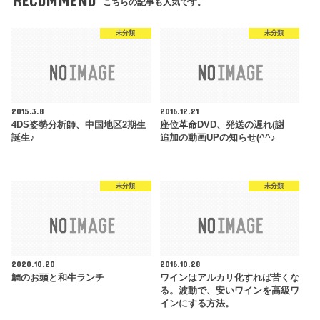
RECOMMEND
こちらの記事も人気です。
未分類
未分類
2015.3.8
2016.12.21
4DS姿勢分析師、中国地区2期生
座位革命DVD、発送の遅れ(謝
誕生♪
追加の動画UPの知らせ(^^♪
未分類
未分類
2020.10.20
2016.10.28
鯛のお頭と和牛ランチ
ワインはアルカリ化すれば苦くな
る。波動で、安いワインを高級ワ
インにする方法。