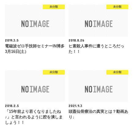
未分類
未分類
2019.3.5
2018.8.26
電磁波ゼロ手技師セミナーIN博多
ヒ素殺人事件に遭うところだっ
3月16日(土）
た！！
未分類
未分類
2018.2.5
2021.9.3
「15年前より若くなりましたね
頭蓋仙骨療法の真実とは？動画あ
♪」と言われるように腔を潰しま
り↓
しょう！！