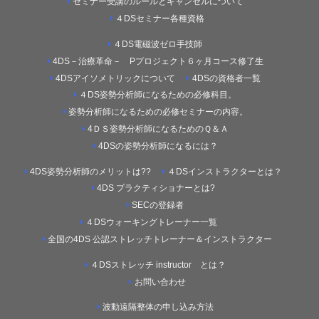
セミナー受講のルールとキャンセルについて
４DSセミナー各種資格
４DS電磁波ゼロ手技師
4DS－治療革命－ Pプロジェクト６ヶ月コース修了生
4DSアイソメトリックについて
4DSの資格者一覧
４DS姿勢分析師になるための必修科目。
姿勢分析師になるための必修セミナーの内容。
4ＤＳ姿勢分析師になるためのＱ＆Ａ
4DSの姿勢分析師になるには？
4DS姿勢分析師のメリットは??
４DSインストラクターとは？
4DS プラクティショナーとは?
SECの登録者
４DSウォーキングトレーナー一覧
全国の4DS 公認ストレッチトレーナー＆インストラクター
４DSストレッチ instructor とは？
お問い合わせ
波動遠隔整体の申し込み方法