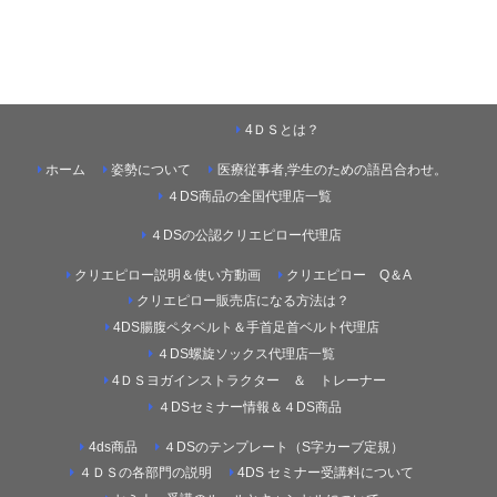
4ＤＳとは？
ホーム
姿勢について
医療従事者,学生のための語呂合わせ。
４DS商品の全国代理店一覧
４DSの公認クリエピロー代理店
クリエピロー説明＆使い方動画
クリエピロー Q＆A
クリエピロー販売店になる方法は？
4DS腸腹ペタベルト＆手首足首ベルト代理店
４DS螺旋ソックス代理店一覧
4ＤＳヨガインストラクター ＆ トレーナー
４DSセミナー情報＆４DS商品
4ds商品
４DSのテンプレート（S字カーブ定規）
４ＤＳの各部門の説明
4DS セミナー受講料について