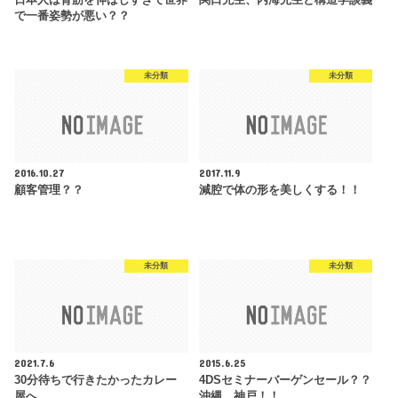
日本人は背筋を伸ばしすぎて世界
関口先生、内海先生と構造学談義
で一番姿勢が悪い？？
未分類
未分類
2016.10.27
2017.11.9
顧客管理？？
減腔で体の形を美しくする！！
未分類
未分類
2021.7.6
2015.6.25
30分待ちで行きたかったカレー
4DSセミナーバーゲンセール？？
屋へ
沖縄、神戸！！