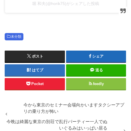
堀 和夫(@horik75)がシェアした投稿
未分類
ポスト
シェア
はてブ
送る
Pocket
feedly
今から東京のセミナー会場向かいますタクシーアプ
リの乗り方が怖い
今晩は綺麗な東京の別荘で乱行パーティー一人でぬ
いぐるみはいっぱい居る