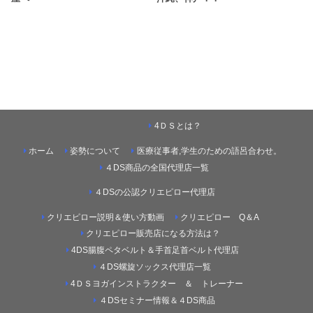
4ＤＳとは？
ホーム
姿勢について
医療従事者,学生のための語呂合わせ。
４DS商品の全国代理店一覧
４DSの公認クリエピロー代理店
クリエピロー説明＆使い方動画
クリエピロー Q＆A
クリエピロー販売店になる方法は？
4DS腸腹ペタベルト＆手首足首ベルト代理店
４DS螺旋ソックス代理店一覧
4ＤＳヨガインストラクター ＆ トレーナー
４DSセミナー情報＆４DS商品