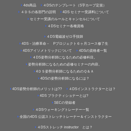
4ds商品
４DSのテンプレート（S字カーブ定規）
４ＤＳの各部門の説明
4DS セミナー受講料について
セミナー受講のルールとキャンセルについて
４DSセミナー各種資格
４DS電磁波ゼロ手技師
4DS－治療革命－ Pプロジェクト６ヶ月コース修了生
4DSアイソメトリックについて
4DSの資格者一覧
４DS姿勢分析師になるための必修科目。
姿勢分析師になるための必修セミナーの内容。
4ＤＳ姿勢分析師になるためのＱ＆Ａ
4DSの姿勢分析師になるには？
4DS姿勢分析師のメリットは??
４DSインストラクターとは？
4DS プラクティショナーとは?
SECの登録者
４DSウォーキングトレーナー一覧
全国の4DS 公認ストレッチトレーナー＆インストラクター
４DSストレッチ instructor とは？