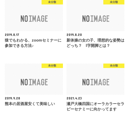
未分類
未分類
2019.8.17
2019.8.20
猿でもわかる、zoomセミナーに
新体操の女の子、理想的な姿勢は
参加できる方法♪
どっち？ I字開脚とは？
未分類
未分類
2019.9.28
2021.4.23
熊本の居酒屋安くて美味しい
瀬戸大橋四国にオーラカラーセラ
ピーセナミーに向かってます