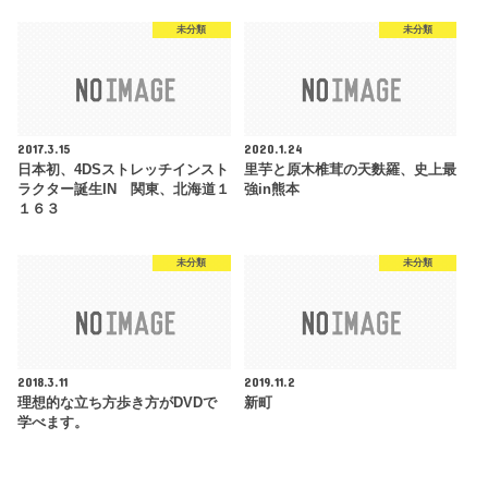
未分類
未分類
2017.3.15
2020.1.24
日本初、4DSストレッチインスト
里芋と原木椎茸の天麩羅、史上最
ラクター誕生IN 関東、北海道１
強in熊本
１６３
未分類
未分類
2018.3.11
2019.11.2
理想的な立ち方歩き方がDVDで
新町
学べます。