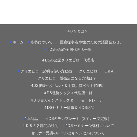
4ＤＳとは？
ホーム
姿勢について
医療従事者,学生のための語呂合わせ。
４DS商品の全国代理店一覧
４DSの公認クリエピロー代理店
クリエピロー説明＆使い方動画
クリエピロー Q＆A
クリエピロー販売店になる方法は？
4DS腸腹ペタベルト＆手首足首ベルト代理店
４DS螺旋ソックス代理店一覧
4ＤＳヨガインストラクター ＆ トレーナー
４DSセミナー情報＆４DS商品
4ds商品
４DSのテンプレート（S字カーブ定規）
４ＤＳの各部門の説明
4DS セミナー受講料について
セミナー受講のルールとキャンセルについて