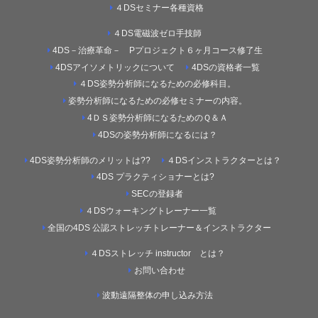
４DSセミナー各種資格
４DS電磁波ゼロ手技師
4DS－治療革命－ Pプロジェクト６ヶ月コース修了生
4DSアイソメトリックについて
4DSの資格者一覧
４DS姿勢分析師になるための必修科目。
姿勢分析師になるための必修セミナーの内容。
4ＤＳ姿勢分析師になるためのＱ＆Ａ
4DSの姿勢分析師になるには？
4DS姿勢分析師のメリットは??
４DSインストラクターとは？
4DS プラクティショナーとは?
SECの登録者
４DSウォーキングトレーナー一覧
全国の4DS 公認ストレッチトレーナー＆インストラクター
４DSストレッチ instructor とは？
お問い合わせ
波動遠隔整体の申し込み方法