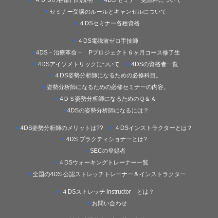
４ＤＳの各部門の説明
4DS セミナー受講料について
セミナー受講のルールとキャンセルについて
４DSセミナー各種資格
４DS電磁波ゼロ手技師
4DS－治療革命－ Pプロジェクト６ヶ月コース修了生
4DSアイソメトリックについて
4DSの資格者一覧
４DS姿勢分析師になるための必修科目。
姿勢分析師になるための必修セミナーの内容。
4ＤＳ姿勢分析師になるためのＱ＆Ａ
4DSの姿勢分析師になるには？
4DS姿勢分析師のメリットは??
４DSインストラクターとは？
4DS プラクティショナーとは?
SECの登録者
４DSウォーキングトレーナー一覧
全国の4DS 公認ストレッチトレーナー＆インストラクター
４DSストレッチ instructor とは？
お問い合わせ