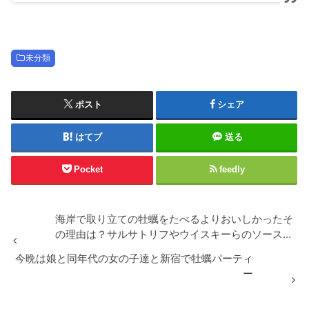
未分類
ポスト
シェア
はてブ
送る
Pocket
feedly
海岸で取り立ての牡蠣をたべるよりおいしかったそ
の理由は？サルサトリフやウイスキーらのソース...
今晩は娘と同年代の女の子達と新宿で牡蠣パーティ
ー