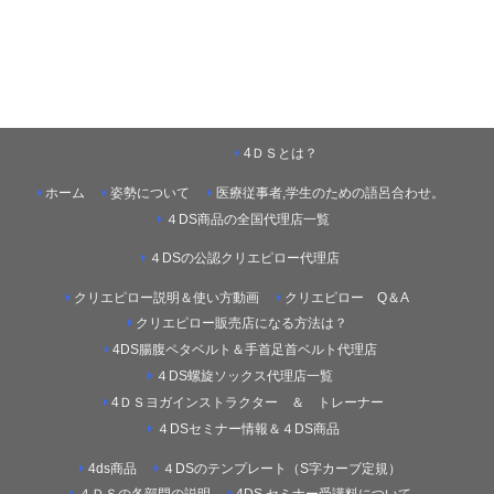
4ＤＳとは？
ホーム
姿勢について
医療従事者,学生のための語呂合わせ。
４DS商品の全国代理店一覧
４DSの公認クリエピロー代理店
クリエピロー説明＆使い方動画
クリエピロー Q＆A
クリエピロー販売店になる方法は？
4DS腸腹ペタベルト＆手首足首ベルト代理店
４DS螺旋ソックス代理店一覧
4ＤＳヨガインストラクター ＆ トレーナー
４DSセミナー情報＆４DS商品
4ds商品
４DSのテンプレート（S字カーブ定規）