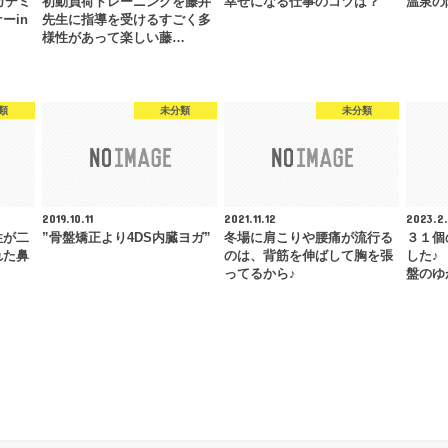
カデミ
初動負荷トレーニングを藤井
幸せになる仕事のコツは？
温泉の
ーin
先生に指導を受けるすごく多
様性があって楽しい藤…
類
未分類
未分類
2019.10.11
2021.11.12
2023.2
性が二
”骨盤矯正より4DS内臓ヨガ”
冬場に肩こりや腰痛が流行る
３１個
れた鼻
のは、背筋を伸ばして胸を張
した♪
ってるから♪
盤のゆ