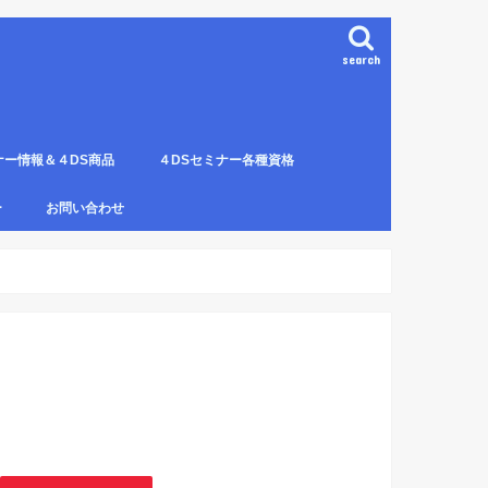
search
ナー情報＆４DS商品
４DSセミナー各種資格
ンプレート（S字カーブ定
部門の説明
ナー受講料について
講のルールとキャンセルに
４DS電磁波ゼロ手技師
4DS－治療革命－ Pプロジェクト６ヶ
4DSアイソメトリックについて
4DSの資格者一覧
４DS姿勢分析師になるための必修科
姿勢分析師になるための必修セミナー
4ＤＳ姿勢分析師になるためのＱ＆Ａ
4DSの姿勢分析師になるには？
SECの登録者
4DS姿勢分
４DSイン
4DS プラ
ー
お問い合わせ
月コース修了生
目。
の内容。
波動遠隔整体の申し込み方法