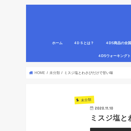
ホーム
4ＤＳとは？
４DS商品の全
姿勢について
医療従事者,学生のための語呂合わせ
４DSの公認クリ
4DS腸腹ペタベ
４DS螺旋ソック
４DSウォーキン
代理店
HOME
未分類
ミスジ塩とわさびだけで甘い味
未分類
2020.11.10
ミスジ塩と