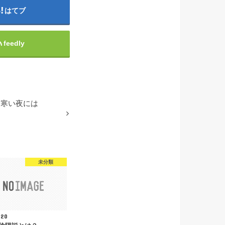
はてブ
feedly
寒い夜には
未分類
.20