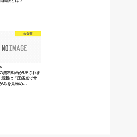
陰陽説とは？
未分類
.5
の無料動画がUPされま
 最新は「圧痛点で骨
がみを見極め…