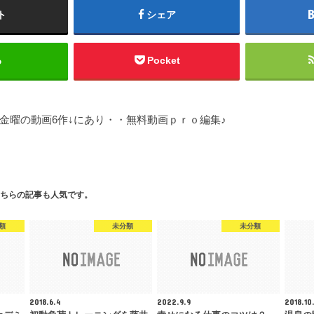
ト
シェア
る
Pocket
金曜の動画6作↓にあり・・無料動画ｐｒｏ編集♪
ちらの記事も人気です。
類
未分類
未分類
2018.6.4
2022.9.9
2018.10