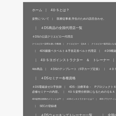
ホーム
4ＤＳとは？
姿勢について
医療従事者,学生のための語呂合わせ。
４DS商品の全国代理店一覧
４DSの公認クリエピロー代理店
クリエピロー説明＆使い方動画
クリエピロー Q＆A
クリエピロー販売店にな
4DS腸腹ペタベルト＆手首足首ベルト代理店
４DS螺
4ＤＳヨガインストラクター ＆ トレーナー
4ds商品
４DSのテンプレート（S字カーブ定規）
４Ｄ
４DSセミナー各種資格
４DS電磁波ゼロ手技師
4DS－治療革命－ Pプロジェクト
必修セミナーの内容。
4ＤＳ姿勢分析師になるためのＱ＆Ａ
4DS姿勢分析師のメリットは??
４DSインストラクターとは？
4DS プラクティ
SECの登録者
４DSウォーキングトレーナー一覧
全国