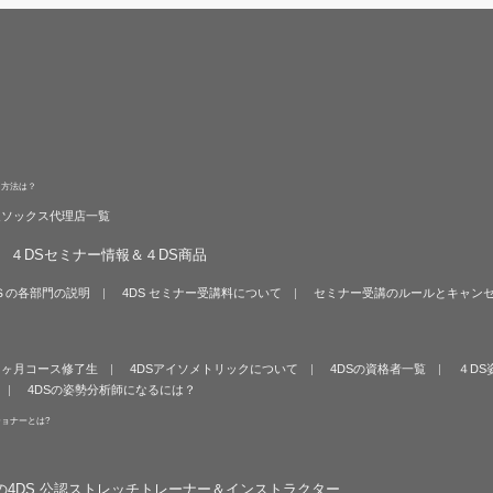
る方法は？
旋ソックス代理店一覧
４DSセミナー情報＆４DS商品
Ｓの各部門の説明
4DS セミナー受講料について
セミナー受講のルールとキャン
６ヶ月コース修了生
4DSアイソメトリックについて
4DSの資格者一覧
４DS
4DSの姿勢分析師になるには？
ショナーとは?
の4DS 公認ストレッチトレーナー＆インストラクター