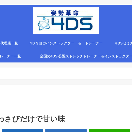
国代理店一覧
4ＤＳヨガインストラクター ＆ トレーナー
４DSセミ
。
エピロー代理店
ルト＆手首足首ベルト
ス代理店一覧
クリエピロー説明＆使い方動画
クリエピロー Q＆A
クリエピロー販売店になる方法は？
4ds商品
４DSのテ
４ＤＳの各
4DS セミ
セミナー受
グトレーナー一覧
全国の4DS 公認ストレッチトレーナー＆インストラクタ
規）
ついて
４DSストレッチ instructor とは？
わさびだけで甘い味