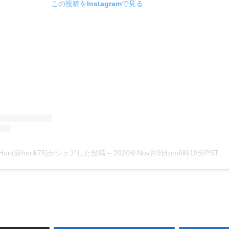
この投稿をInstagramで見る
 Hori(@horik75)がシェアした投稿
–
2020年Nov月9日pm6時19分PST