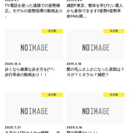
TV電話を使った遠隔での姿勢矯
減腔F東京、整体を学びたい素人
正。モデルの姿勢指導の動画あり
から参加できます#姿勢#姿勢革
↓
命#4ds堀…
未分類
未分類
2020.12.4
2019.5.18
歩くなら健康な歩き方を(^^♪
髪の毛ふさふさになった原因は？
歩行革命の動画あり！！
ヨガ？ミネラル？減腔？
未分類
未分類
2020.7.21
2020.6.16
８月の４DSセミナー情報 、出
鶏の肝臓おいしい