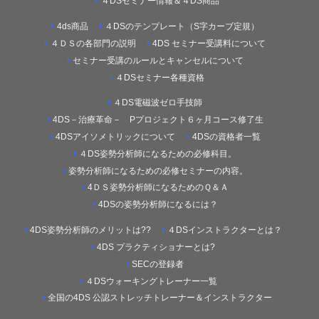
４DSセミナー情報＆４DS商品
4ds商品
４DSのテンプレート（S字カーブ定規）
４ＤＳの各部門の説明
4DS セミナー受講料について
セミナー受講のルールとキャンセルについて
４DSセミナー各種資格
４DS電磁波ゼロ手技師
4DS－治療革命－ Pプロジェクト６ヶ月コース修了生
4DSアイソメトリックについて
4DSの資格者一覧
４DS姿勢分析師になるための必修科目。
姿勢分析師になるための必修セミナーの内容。
4ＤＳ姿勢分析師になるためのＱ＆Ａ
4DSの姿勢分析師になるには？
4DS姿勢分析師のメリットは??
４DSインストラクターとは？
4DS プラクティショナーとは?
SECの登録者
４DSウォーキングトレーナー一覧
全国の4DS 公認ストレッチトレーナー＆インストラクター