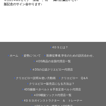
版記念のサイン会やります♪
4ＤＳとは？
ホーム
姿勢について
医療従事者,学生のための語呂合わせ。
４DS商品の全国代理店一覧
４DSの公認クリエピロー代理店
クリエピロー説明＆使い方動画
クリエピロー Q＆A
クリエピロー販売店になる方法は？
4DS腸腹ペタベルト＆手首足首ベルト代理店
４DS螺旋ソックス代理店一覧
4ＤＳヨガインストラクター ＆ トレーナー