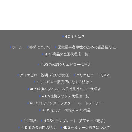
4ＤＳとは？
ホーム
姿勢について
医療従事者,学生のための語呂合わせ。
４DS商品の全国代理店一覧
４DSの公認クリエピロー代理店
クリエピロー説明＆使い方動画
クリエピロー Q＆A
クリエピロー販売店になる方法は？
4DS腸腹ペタベルト＆手首足首ベルト代理店
４DS螺旋ソックス代理店一覧
4ＤＳヨガインストラクター ＆ トレーナー
４DSセミナー情報＆４DS商品
4ds商品
４DSのテンプレート（S字カーブ定規）
４ＤＳの各部門の説明
4DS セミナー受講料について