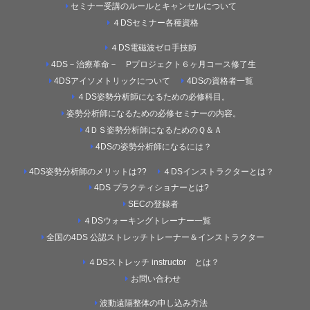
セミナー受講のルールとキャンセルについて
４DSセミナー各種資格
４DS電磁波ゼロ手技師
4DS－治療革命－ Pプロジェクト６ヶ月コース修了生
4DSアイソメトリックについて
4DSの資格者一覧
４DS姿勢分析師になるための必修科目。
姿勢分析師になるための必修セミナーの内容。
4ＤＳ姿勢分析師になるためのＱ＆Ａ
4DSの姿勢分析師になるには？
4DS姿勢分析師のメリットは??
４DSインストラクターとは？
4DS プラクティショナーとは?
SECの登録者
４DSウォーキングトレーナー一覧
全国の4DS 公認ストレッチトレーナー＆インストラクター
４DSストレッチ instructor とは？
お問い合わせ
波動遠隔整体の申し込み方法