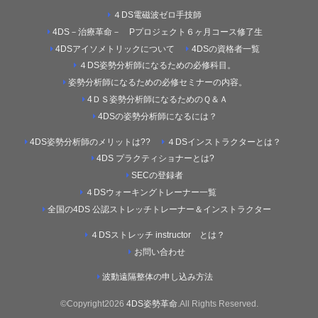
４DS電磁波ゼロ手技師
4DS－治療革命－ Pプロジェクト６ヶ月コース修了生
4DSアイソメトリックについて
4DSの資格者一覧
４DS姿勢分析師になるための必修科目。
姿勢分析師になるための必修セミナーの内容。
4ＤＳ姿勢分析師になるためのＱ＆Ａ
4DSの姿勢分析師になるには？
4DS姿勢分析師のメリットは??
４DSインストラクターとは？
4DS プラクティショナーとは?
SECの登録者
４DSウォーキングトレーナー一覧
全国の4DS 公認ストレッチトレーナー＆インストラクター
４DSストレッチ instructor とは？
お問い合わせ
波動遠隔整体の申し込み方法
©Copyright2026
4DS姿勢革命
.All Rights Reserved.