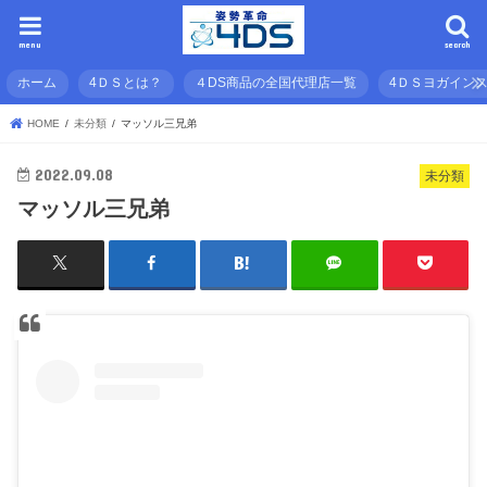
menu
search
ホーム
4ＤＳとは？
４DS商品の全国代理店一覧
4ＤＳヨガイン
HOME
未分類
マッソル三兄弟
2022.09.08
未分類
マッソル三兄弟