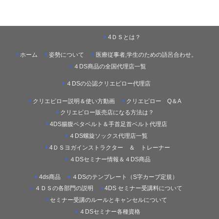
4ＤＳとは？
ホーム
姿勢について
医療従事者,学生のための語呂合わせ。
４DS商品の全国代理店一覧
４DSの公認クリエピロー代理店
クリエピロー説明＆使い方動画
クリエピロー Q＆A
クリエピロー販売店になる方法は？
4DS腸腹ペタベルト＆手首足首ベルト代理店
４DS螺旋ソックス代理店一覧
4ＤＳヨガインストラクター ＆ トレーナー
４DSセミナー情報＆４DS商品
4ds商品
４DSのテンプレート（S字カーブ定規）
４ＤＳの各部門の説明
4DS セミナー受講料について
セミナー受講のルールとキャンセルについて
４DSセミナー各種資格