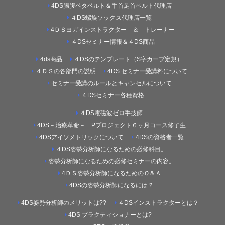
4DS腸腹ペタベルト＆手首足首ベルト代理店
４DS螺旋ソックス代理店一覧
4ＤＳヨガインストラクター ＆ トレーナー
４DSセミナー情報＆４DS商品
4ds商品
４DSのテンプレート（S字カーブ定規）
４ＤＳの各部門の説明
4DS セミナー受講料について
セミナー受講のルールとキャンセルについて
４DSセミナー各種資格
４DS電磁波ゼロ手技師
4DS－治療革命－ Pプロジェクト６ヶ月コース修了生
4DSアイソメトリックについて
4DSの資格者一覧
４DS姿勢分析師になるための必修科目。
姿勢分析師になるための必修セミナーの内容。
4ＤＳ姿勢分析師になるためのＱ＆Ａ
4DSの姿勢分析師になるには？
4DS姿勢分析師のメリットは??
４DSインストラクターとは？
4DS プラクティショナーとは?