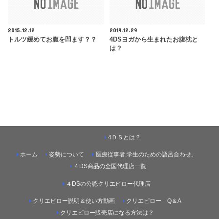
2015.12.12
2019.12.29
トルツ緩めてお腹を凹ます？？
4DSヨガから生まれたお腹枕と
は？
4ＤＳとは？
ホーム
姿勢について
医療従事者,学生のための語呂合わせ。
４DS商品の全国代理店一覧
４DSの公認クリエピロー代理店
クリエピロー説明＆使い方動画
クリエピロー Q＆A
クリエピロー販売店になる方法は？