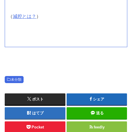
（
減腔とは？
）
未分類
ポスト
シェア
はてブ
送る
Pocket
feedly