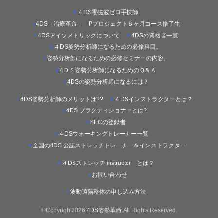
４DS電磁波ゼロ手技師
4DS－治療革命－ Pプロジェクト６ヶ月コース修了生
4DSアイソメトリックについて
4DSの資格者一覧
４DS姿勢分析師になるための必修科目。
姿勢分析師になるための必修セミナーの内容。
4ＤＳ姿勢分析師になるためのＱ＆Ａ
4DSの姿勢分析師になるには？
4DS姿勢分析師のメリットは??
４DSインストラクターとは？
4DS プラクティショナーとは?
SECの登録者
４DSウォーキングトレーナー一覧
全国の4DS 公認ストレッチトレーナー＆インストラクター
４DSストレッチ instructor とは？
お問い合わせ
波動遠隔整体の申し込み方法
©Copyright2026
4DS姿勢革命
.All Rights Reserved.