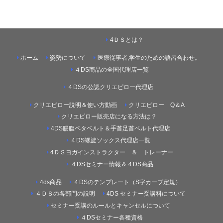
4ＤＳとは？
ホーム
姿勢について
医療従事者,学生のための語呂合わせ。
４DS商品の全国代理店一覧
４DSの公認クリエピロー代理店
クリエピロー説明＆使い方動画
クリエピロー Q＆A
クリエピロー販売店になる方法は？
4DS腸腹ペタベルト＆手首足首ベルト代理店
４DS螺旋ソックス代理店一覧
4ＤＳヨガインストラクター ＆ トレーナー
４DSセミナー情報＆４DS商品
4ds商品
４DSのテンプレート（S字カーブ定規）
４ＤＳの各部門の説明
4DS セミナー受講料について
セミナー受講のルールとキャンセルについて
４DSセミナー各種資格