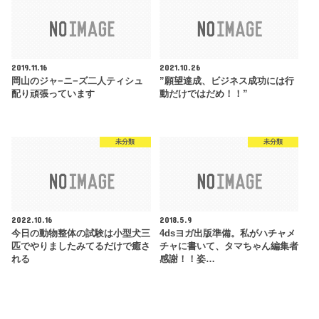
2019.11.16
2021.10.26
岡山のジャ−ニ−ズ二人ティシュ
”願望達成、ビジネス成功には行
配り頑張っています
動だけではだめ！！”
未分類
未分類
2022.10.16
2018.5.9
今日の動物整体の試験は小型犬三
4dsヨガ出版準備。私がハチャメ
匹でやりましたみてるだけで癒さ
チャに書いて、タマちゃん編集者
れる
感謝！！姿…