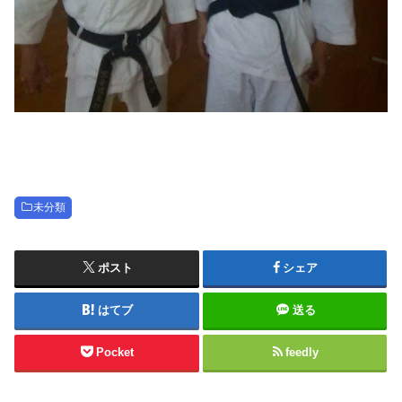
未分類
ポスト
シェア
はてブ
送る
Pocket
feedly