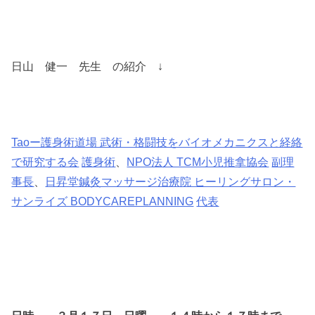
日山 健一 先生 の紹介 ↓
Taoー護身術道場 武術・格闘技をバイオメカニクスと経絡
で研究する会
護身術
、
NPO法人 TCM小児推拿協会
副理
事長
、
日昇堂鍼灸マッサージ治療院 ヒーリングサロン・
サンライズ BODYCAREPLANNING
代表