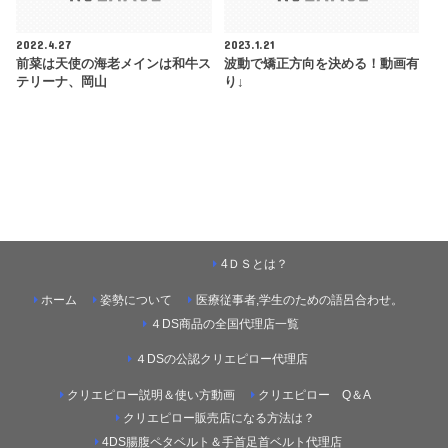
2022.4.27
2023.1.21
前菜は天使の海老メインは和牛ス
波動で矯正方向を決める！動画有
テリーナ、岡山
り↓
4ＤＳとは？
ホーム
姿勢について
医療従事者,学生のための語呂合わせ。
４DS商品の全国代理店一覧
４DSの公認クリエピロー代理店
クリエピロー説明＆使い方動画
クリエピロー Q＆A
クリエピロー販売店になる方法は？
4DS腸腹ペタベルト＆手首足首ベルト代理店