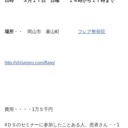
日時 ３月１７日 日曜 １４時から１７時まで
場所
・・ 岡山市 蕃山町
フレア整骨院
http://shiseipro.com/flare/
費用・・・・1万５千円
4ＤＳのセミナーに参加したことある人、患者さん・・1