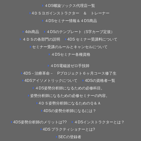
４DS螺旋ソックス代理店一覧
4ＤＳヨガインストラクター ＆ トレーナー
４DSセミナー情報＆４DS商品
4ds商品
４DSのテンプレート（S字カーブ定規）
４ＤＳの各部門の説明
4DS セミナー受講料について
セミナー受講のルールとキャンセルについて
４DSセミナー各種資格
４DS電磁波ゼロ手技師
4DS－治療革命－ Pプロジェクト６ヶ月コース修了生
4DSアイソメトリックについて
4DSの資格者一覧
４DS姿勢分析師になるための必修科目。
姿勢分析師になるための必修セミナーの内容。
4ＤＳ姿勢分析師になるためのＱ＆Ａ
4DSの姿勢分析師になるには？
4DS姿勢分析師のメリットは??
４DSインストラクターとは？
4DS プラクティショナーとは?
SECの登録者