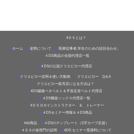
4ＤＳとは？
ホーム
姿勢について
医療従事者,学生のための語呂合わせ。
４DS商品の全国代理店一覧
４DSの公認クリエピロー代理店
クリエピロー説明＆使い方動画
クリエピロー Q＆A
クリエピロー販売店になる方法は？
4DS腸腹ペタベルト＆手首足首ベルト代理店
４DS螺旋ソックス代理店一覧
4ＤＳヨガインストラクター ＆ トレーナー
４DSセミナー情報＆４DS商品
4ds商品
４DSのテンプレート（S字カーブ定規）
４ＤＳの各部門の説明
4DS セミナー受講料について