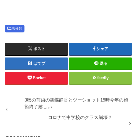
未分類
ポスト
シェア
はてブ
送る
Pocket
feedly
3密の前歯の胡蝶静香とツーショット19時今年の施
術終了嬉しい
コロナで中学校のクラス崩壊？