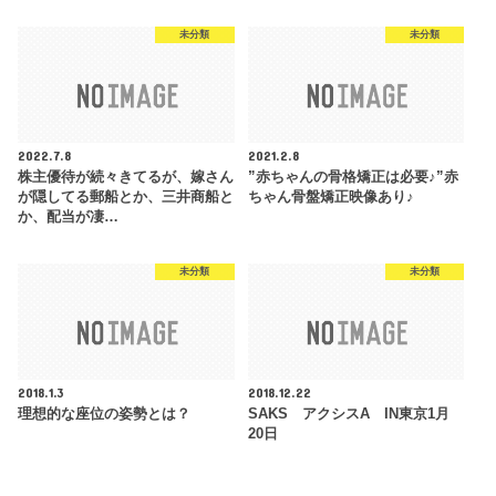
未分類
未分類
2022.7.8
2021.2.8
株主優待が続々きてるが、嫁さん
”赤ちゃんの骨格矯正は必要♪”赤
が隠してる郵船とか、三井商船と
ちゃん骨盤矯正映像あり♪
か、配当が凄…
未分類
未分類
2018.1.3
2018.12.22
理想的な座位の姿勢とは？
SAKS アクシスA IN東京1月
20日