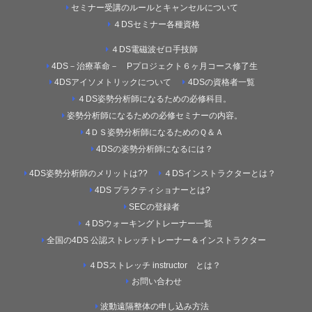
セミナー受講のルールとキャンセルについて
４DSセミナー各種資格
４DS電磁波ゼロ手技師
4DS－治療革命－ Pプロジェクト６ヶ月コース修了生
4DSアイソメトリックについて
4DSの資格者一覧
４DS姿勢分析師になるための必修科目。
姿勢分析師になるための必修セミナーの内容。
4ＤＳ姿勢分析師になるためのＱ＆Ａ
4DSの姿勢分析師になるには？
4DS姿勢分析師のメリットは??
４DSインストラクターとは？
4DS プラクティショナーとは?
SECの登録者
４DSウォーキングトレーナー一覧
全国の4DS 公認ストレッチトレーナー＆インストラクター
４DSストレッチ instructor とは？
お問い合わせ
波動遠隔整体の申し込み方法