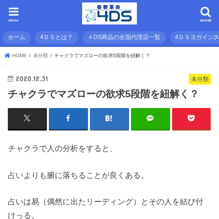
menu
search
ホーム
4ＤＳとは？
４DS商品の全国代理店一覧
4ＤＳヨガイン
HOME
未分類
チャクラでマズローの欲求5段階を紐解く？
2020.12.31
未分類
チャクラでマズローの欲求5段階を紐解く？
チャクラで人の分析をすると、
占いよりも腑に落ちることが良くある。
占いは易（偶然に出たリーディング）とその人を結び付
けっる。