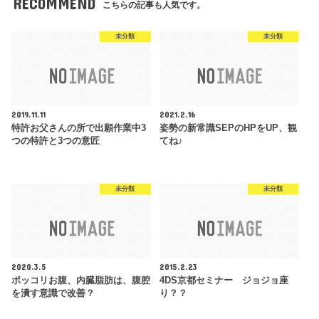
RECOMMEND
こちらの記事も人気です。
未分類
未分類
2019.11.11
2021.2.16
特許お父さんの所で出願作業中3
姿勢の新常識SEPのHPをUP、観
つの特許と3つの意匠
てね♪
未分類
未分類
2020.3.5
2015.2.23
ポッコリお腹、内臓脂肪は、腹腔
4DS京都セミナー ジョジョ座
を潰す意識で改善？
り？？