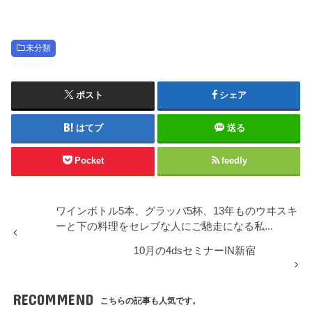
未分類
ポスト
シェア
はてブ
送る
Pocket
feedly
ワインボトル5本、グラッパ5杯、13年ものウヰスキ
ーと下の料理をセレブな人にご馳走になる私...
10月の4dsセミナーIN新宿
RECOMMEND
こちらの記事も人気です。