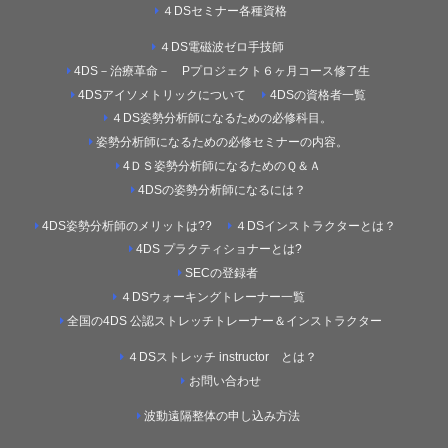
４DSセミナー各種資格
４DS電磁波ゼロ手技師
4DS－治療革命－ Pプロジェクト６ヶ月コース修了生
4DSアイソメトリックについて
4DSの資格者一覧
４DS姿勢分析師になるための必修科目。
姿勢分析師になるための必修セミナーの内容。
4ＤＳ姿勢分析師になるためのＱ＆Ａ
4DSの姿勢分析師になるには？
4DS姿勢分析師のメリットは??
４DSインストラクターとは？
4DS プラクティショナーとは?
SECの登録者
４DSウォーキングトレーナー一覧
全国の4DS 公認ストレッチトレーナー＆インストラクター
４DSストレッチ instructor とは？
お問い合わせ
波動遠隔整体の申し込み方法