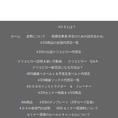
4ＤＳとは？
ホーム
姿勢について
医療従事者,学生のための語呂合わせ。
４DS商品の全国代理店一覧
４DSの公認クリエピロー代理店
クリエピロー説明＆使い方動画
クリエピロー Q＆A
クリエピロー販売店になる方法は？
4DS腸腹ペタベルト＆手首足首ベルト代理店
４DS螺旋ソックス代理店一覧
4ＤＳヨガインストラクター ＆ トレーナー
４DSセミナー情報＆４DS商品
4ds商品
４DSのテンプレート（S字カーブ定規）
４ＤＳの各部門の説明
4DS セミナー受講料について
セミナー受講のルールとキャンセルについて