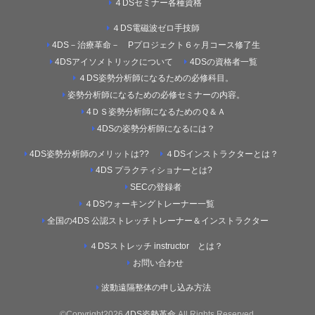
４DSセミナー各種資格
４DS電磁波ゼロ手技師
4DS－治療革命－ Pプロジェクト６ヶ月コース修了生
4DSアイソメトリックについて
4DSの資格者一覧
４DS姿勢分析師になるための必修科目。
姿勢分析師になるための必修セミナーの内容。
4ＤＳ姿勢分析師になるためのＱ＆Ａ
4DSの姿勢分析師になるには？
4DS姿勢分析師のメリットは??
４DSインストラクターとは？
4DS プラクティショナーとは?
SECの登録者
４DSウォーキングトレーナー一覧
全国の4DS 公認ストレッチトレーナー＆インストラクター
４DSストレッチ instructor とは？
お問い合わせ
波動遠隔整体の申し込み方法
©Copyright2026
4DS姿勢革命
.All Rights Reserved.