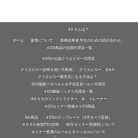
4ＤＳとは？
ホーム
姿勢について
医療従事者,学生のための語呂合わせ。
４DS商品の全国代理店一覧
４DSの公認クリエピロー代理店
クリエピロー説明＆使い方動画
クリエピロー Q＆A
クリエピロー販売店になる方法は？
4DS腸腹ペタベルト＆手首足首ベルト代理店
４DS螺旋ソックス代理店一覧
4ＤＳヨガインストラクター ＆ トレーナー
４DSセミナー情報＆４DS商品
4ds商品
４DSのテンプレート（S字カーブ定規）
４ＤＳの各部門の説明
4DS セミナー受講料について
セミナー受講のルールとキャンセルについて