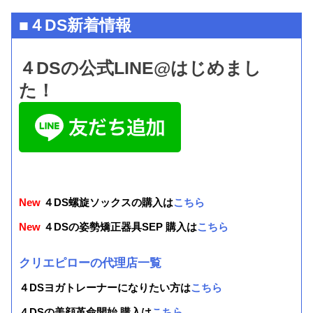
■４DS新着情報
４DSの公式LINE@はじめまし
た！
New
４DS螺旋ソックスの購入は
こちら
New
４DSの姿勢矯正器具SEP 購入は
こちら
クリエピローの代理店一覧
４DSヨガトレーナーになりたい方は
こちら
４DSの美顔革命開始 購入は
こちら