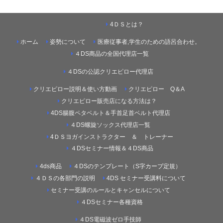
4ＤＳとは？
ホーム
姿勢について
医療従事者,学生のための語呂合わせ。
４DS商品の全国代理店一覧
４DSの公認クリエピロー代理店
クリエピロー説明＆使い方動画
クリエピロー Q＆A
クリエピロー販売店になる方法は？
4DS腸腹ペタベルト＆手首足首ベルト代理店
４DS螺旋ソックス代理店一覧
4ＤＳヨガインストラクター ＆ トレーナー
４DSセミナー情報＆４DS商品
4ds商品
４DSのテンプレート（S字カーブ定規）
４ＤＳの各部門の説明
4DS セミナー受講料について
セミナー受講のルールとキャンセルについて
４DSセミナー各種資格
４DS電磁波ゼロ手技師