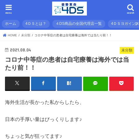
menu
search
ホーム
4ＤＳとは？
４DS商品の全国代理店一覧
4ＤＳヨガイン
HOME
未分類
コロナ中等症の患者は自宅療養は海外では当たり前！！
2021.08.04
未分類
コロナ中等症の患者は自宅療養は海外では当
たり前！！
海外生活が長かった私からしたら、
日本の手厚い量はびっくりします♪
ちょっと気が狂ってます♪