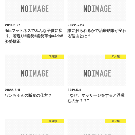
2018.2.23
2022.3.24
4dsフットネスでみんな子供に戻
誰に触られるかで治療結果が変わ
り、若返り#姿勢#姿勢革命#4ds#
る理由とは？
姿勢矯正
未分類
未分類
2022.8.11
2019.5.6
ワンちゃんの断食の仕方？
”なぜ、マッサージをすると浮腫
むのか？？”
未分類
未分類