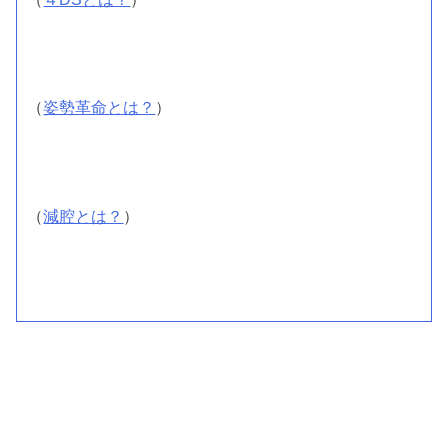
（
姿勢革命とは？
）
（
減腔とは？
）