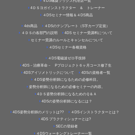
４DS螺旋ソックス代理店一覧
4ＤＳヨガインストラクター ＆ トレーナー
４DSセミナー情報＆４DS商品
4ds商品
４DSのテンプレート（S字カーブ定規）
４ＤＳの各部門の説明
4DS セミナー受講料について
セミナー受講のルールとキャンセルについて
４DSセミナー各種資格
４DS電磁波ゼロ手技師
4DS－治療革命－ Pプロジェクト６ヶ月コース修了生
4DSアイソメトリックについて
4DSの資格者一覧
４DS姿勢分析師になるための必修科目。
姿勢分析師になるための必修セミナーの内容。
4ＤＳ姿勢分析師になるためのＱ＆Ａ
4DSの姿勢分析師になるには？
4DS姿勢分析師のメリットは??
４DSインストラクターとは？
4DS プラクティショナーとは?
SECの登録者
４DSウォーキングトレーナー一覧