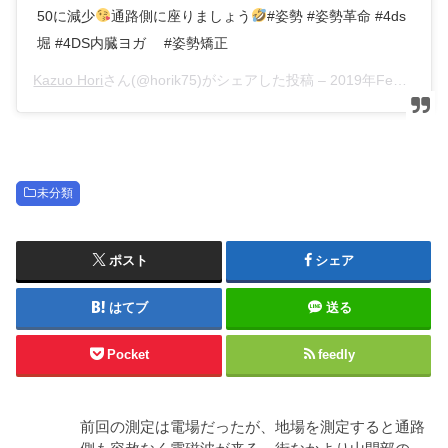
50に減少
通路側に座りましょう
#姿勢 #姿勢革命 #4ds
堀 #4DS内臓ヨガ #姿勢矯正
Kazuo Hori
さん(@horik75)がシェアした投稿 –
2019年Feb月22日pm11時08分PST
未分類
ポスト
シェア
はてブ
送る
Pocket
feedly
前回の測定は電場だったが、地場を測定すると通路