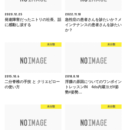
2020.12.25
2022.11.18
発達障害だったニトリの社長、話
急性症の患者さんを診たいか？メ
に感動し涙する
インテナンスの患者さんを診たい
か？
未分類
未分類
2015.10.6
2018.8.18
二分脊椎の手技 と クリエピロー
浮腫の原因についてのワンポイン
の使い方
トレッスンIN 4ds内蔵ヨガ#姿
勢#姿勢…
未分類
未分類