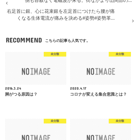
側も容赦なく電磁波が来る。街なかより山間部の...
右足首に銀、心に花束銀を左足首につけたら腰が痛
くなる生体電流が痛みを決める#姿勢#姿勢革...
RECOMMEND
こちらの記事も人気です。
未分類
未分類
2016.3.24
2020.4.17
脚がつる原因は？
コロナが変える集合意識とは？
未分類
未分類