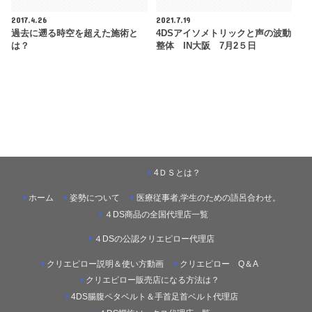
2017.4.26
2021.7.19
過去に遡る時空を超えた施術と
4DSアイソメトリックと声の波動
は？
整体 IN大阪 7月2５日
4ＤＳとは？
ホーム
姿勢について
医療従事者,学生のための語呂合わせ。
４DS商品の全国代理店一覧
４DSの公認クリエピロー代理店
クリエピロー説明＆使い方動画
クリエピロー Q＆A
クリエピロー販売店になる方法は？
4DS腸腹ペタベルト＆手首足首ベルト代理店