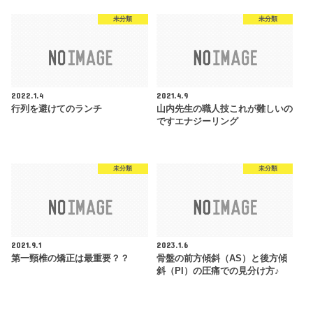
未分類
未分類
2022.1.4
2021.4.9
行列を避けてのランチ
山内先生の職人技これが難しいの
ですエナジーリング
未分類
未分類
2021.9.1
2023.1.6
第一頸椎の矯正は最重要？？
骨盤の前方傾斜（AS）と後方傾
斜（PI）の圧痛での見分け方♪