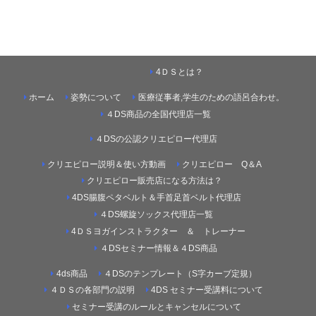
4ＤＳとは？
ホーム
姿勢について
医療従事者,学生のための語呂合わせ。
４DS商品の全国代理店一覧
４DSの公認クリエピロー代理店
クリエピロー説明＆使い方動画
クリエピロー Q＆A
クリエピロー販売店になる方法は？
4DS腸腹ペタベルト＆手首足首ベルト代理店
４DS螺旋ソックス代理店一覧
4ＤＳヨガインストラクター ＆ トレーナー
４DSセミナー情報＆４DS商品
4ds商品
４DSのテンプレート（S字カーブ定規）
４ＤＳの各部門の説明
4DS セミナー受講料について
セミナー受講のルールとキャンセルについて