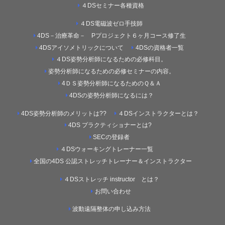
４DSセミナー各種資格
４DS電磁波ゼロ手技師
4DS－治療革命－ Pプロジェクト６ヶ月コース修了生
4DSアイソメトリックについて
4DSの資格者一覧
４DS姿勢分析師になるための必修科目。
姿勢分析師になるための必修セミナーの内容。
4ＤＳ姿勢分析師になるためのＱ＆Ａ
4DSの姿勢分析師になるには？
4DS姿勢分析師のメリットは??
４DSインストラクターとは？
4DS プラクティショナーとは?
SECの登録者
４DSウォーキングトレーナー一覧
全国の4DS 公認ストレッチトレーナー＆インストラクター
４DSストレッチ instructor とは？
お問い合わせ
波動遠隔整体の申し込み方法