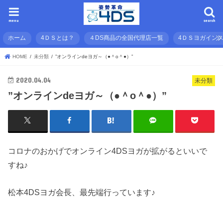
menu
search
ホーム
4ＤＳとは？
４DS商品の全国代理店一覧
4ＤＳヨガイン
HOME
未分類
”オンラインdeヨガ～（●＾o＾●）”
2020.04.04
未分類
”オンラインdeヨガ～（●＾o＾●）”
コロナのおかげでオンライン4DSヨガが拡がるといいで
すね♪
松本4DSヨガ会長、最先端行っています♪