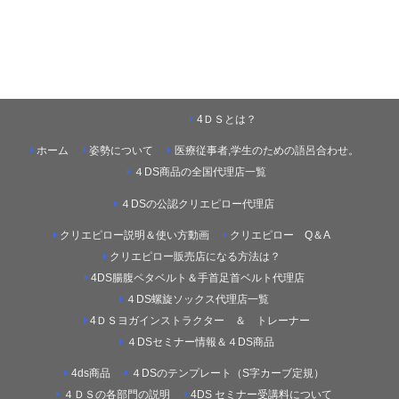
4ＤＳとは？
ホーム
姿勢について
医療従事者,学生のための語呂合わせ。
４DS商品の全国代理店一覧
４DSの公認クリエピロー代理店
クリエピロー説明＆使い方動画
クリエピロー Q＆A
クリエピロー販売店になる方法は？
4DS腸腹ペタベルト＆手首足首ベルト代理店
４DS螺旋ソックス代理店一覧
4ＤＳヨガインストラクター ＆ トレーナー
４DSセミナー情報＆４DS商品
4ds商品
４DSのテンプレート（S字カーブ定規）
４ＤＳの各部門の説明
4DS セミナー受講料について