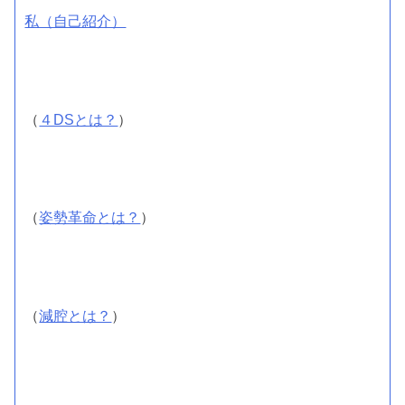
私（自己紹介）
（
４DSとは？
）
（
姿勢革命とは？
）
（
減腔とは？
）