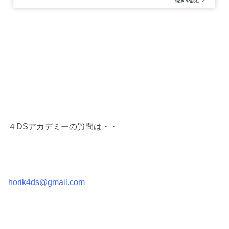
４DSアカデミーの質問は・・
horik4ds@gmail.com