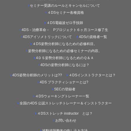
セミナー受講のルールとキャンセルについて
４DSセミナー各種資格
４DS電磁波ゼロ手技師
4DS－治療革命－ Pプロジェクト６ヶ月コース修了生
4DSアイソメトリックについて
4DSの資格者一覧
４DS姿勢分析師になるための必修科目。
姿勢分析師になるための必修セミナーの内容。
4ＤＳ姿勢分析師になるためのＱ＆Ａ
4DSの姿勢分析師になるには？
4DS姿勢分析師のメリットは??
４DSインストラクターとは？
4DS プラクティショナーとは?
SECの登録者
４DSウォーキングトレーナー一覧
全国の4DS 公認ストレッチトレーナー＆インストラクター
４DSストレッチ instructor とは？
お問い合わせ
波動遠隔整体の申し込み方法