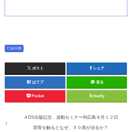
未分類
ポスト
シェア
はてブ
送る
Pocket
feedly
４DS出版記念、波動セミナーIN広島９月１２日
背骨を触るとなぜ、５０肩が治るか？