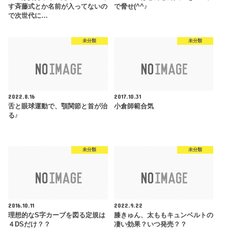
す斉藤式とか名前が入ってないの
で脅せ(^^♪
で次世代に…
未分類
未分類
2022.8.16
2017.10.31
舌と眼球運動で、顎関節と首が治
小倉師範合気
る♪
未分類
未分類
2016.10.11
2022.9.22
理想的なS字カーブを図る定規は
膝きゅん、太ももキュンベルトの
４DSだけ？？
凄い効果？いつ発売？？