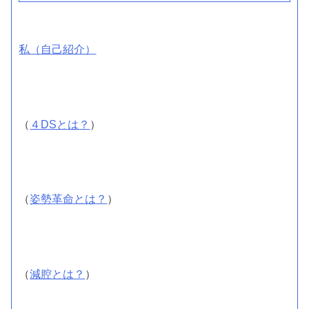
私（自己紹介）
（
４DSとは？
）
（
姿勢革命とは？
）
（
減腔とは？
）