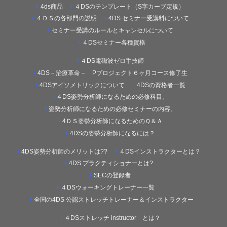
4ds商品
４DSのテンプレート（S字カーブ定規）
４ＤＳの各部門の説明
4DS セミナー受講料について
セミナー受講のルールとキャンセルについて
４DSセミナー各種資格
４DS電磁波ゼロ手技師
4DS－治療革命－ Pプロジェクト６ヶ月コース修了生
4DSアイソメトリックについて
4DSの資格者一覧
４DS姿勢分析師になるための必修科目。
姿勢分析師になるための必修セミナーの内容。
4ＤＳ姿勢分析師になるためのＱ＆Ａ
4DSの姿勢分析師になるには？
4DS姿勢分析師のメリットは??
４DSインストラクターとは？
4DS プラクティショナーとは?
SECの登録者
４DSウォーキングトレーナー一覧
全国の4DS 公認ストレッチトレーナー＆インストラクター
４DSストレッチ instructor とは？