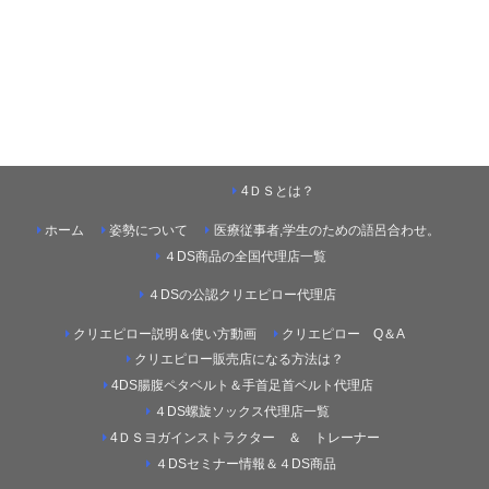
4ＤＳとは？
ホーム
姿勢について
医療従事者,学生のための語呂合わせ。
４DS商品の全国代理店一覧
４DSの公認クリエピロー代理店
クリエピロー説明＆使い方動画
クリエピロー Q＆A
クリエピロー販売店になる方法は？
4DS腸腹ペタベルト＆手首足首ベルト代理店
４DS螺旋ソックス代理店一覧
4ＤＳヨガインストラクター ＆ トレーナー
４DSセミナー情報＆４DS商品