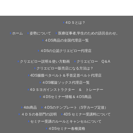
4ＤＳとは？
ホーム
姿勢について
医療従事者,学生のための語呂合わせ。
４DS商品の全国代理店一覧
４DSの公認クリエピロー代理店
クリエピロー説明＆使い方動画
クリエピロー Q＆A
クリエピロー販売店になる方法は？
4DS腸腹ペタベルト＆手首足首ベルト代理店
４DS螺旋ソックス代理店一覧
4ＤＳヨガインストラクター ＆ トレーナー
４DSセミナー情報＆４DS商品
4ds商品
４DSのテンプレート（S字カーブ定規）
４ＤＳの各部門の説明
4DS セミナー受講料について
セミナー受講のルールとキャンセルについて
４DSセミナー各種資格