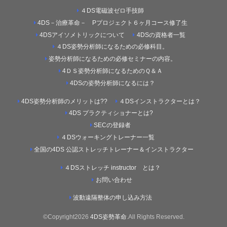
４DS電磁波ゼロ手技師
4DS－治療革命－ Pプロジェクト６ヶ月コース修了生
4DSアイソメトリックについて
4DSの資格者一覧
４DS姿勢分析師になるための必修科目。
姿勢分析師になるための必修セミナーの内容。
4ＤＳ姿勢分析師になるためのＱ＆Ａ
4DSの姿勢分析師になるには？
4DS姿勢分析師のメリットは??
４DSインストラクターとは？
4DS プラクティショナーとは?
SECの登録者
４DSウォーキングトレーナー一覧
全国の4DS 公認ストレッチトレーナー＆インストラクター
４DSストレッチ instructor とは？
お問い合わせ
波動遠隔整体の申し込み方法
©Copyright2026
4DS姿勢革命
.All Rights Reserved.