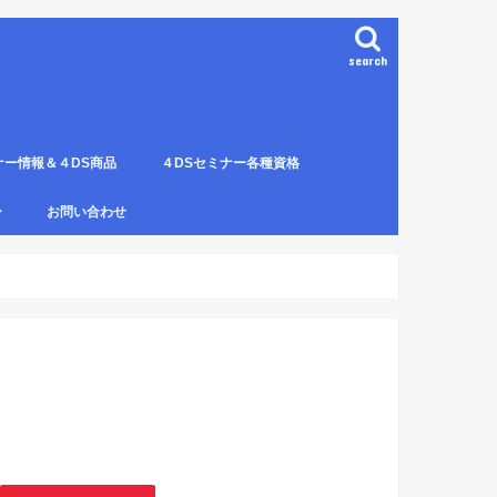
search
ナー情報＆４DS商品
４DSセミナー各種資格
ンプレート（S字カーブ定
部門の説明
ナー受講料について
講のルールとキャンセルに
４DS電磁波ゼロ手技師
4DS－治療革命－ Pプロジェクト６ヶ
4DSアイソメトリックについて
4DSの資格者一覧
４DS姿勢分析師になるための必修科
姿勢分析師になるための必修セミナー
4ＤＳ姿勢分析師になるためのＱ＆Ａ
4DSの姿勢分析師になるには？
SECの登録者
4DS姿勢分
４DSイン
4DS プラ
ー
お問い合わせ
月コース修了生
目。
の内容。
波動遠隔整体の申し込み方法