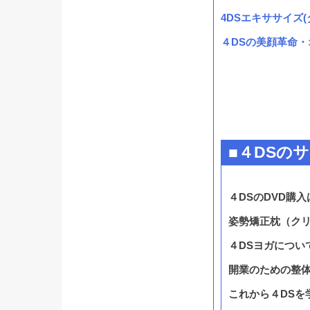
4DSエキササイズ
４DSの美顔革命
■４DSの
４DSのDVD購入
姿勢矯正枕（ク
４DSヨガについ
開業のための整体
これから４DSを