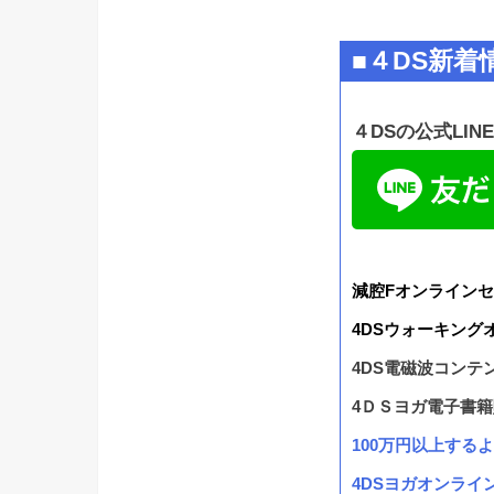
■４DS新着
４DSの公式LI
減腔Fオンラインセ
4DSウォーキング
4DS電磁波コンテ
4ＤＳヨガ電子書
100万円以上する
4DSヨガオンライ