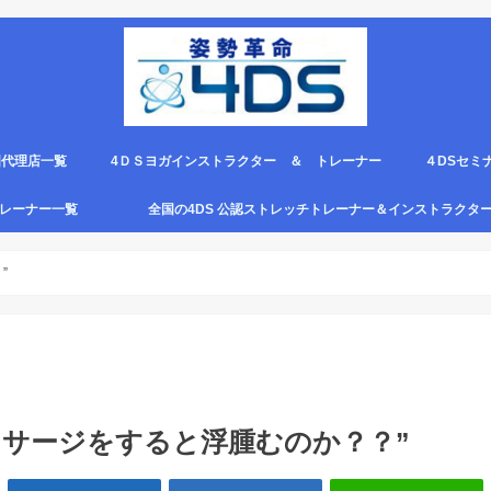
国代理店一覧
4ＤＳヨガインストラクター ＆ トレーナー
４DSセミ
。
エピロー代理店
ルト＆手首足首ベルト
ス代理店一覧
クリエピロー説明＆使い方動画
クリエピロー Q＆A
クリエピロー販売店になる方法は？
4ds商品
４DSのテ
４ＤＳの各
4DS セミ
セミナー受
グトレーナー一覧
全国の4DS 公認ストレッチトレーナー＆インストラクタ
規）
ついて
４DSストレッチ instructor とは？
”
ッサージをすると浮腫むのか？？”