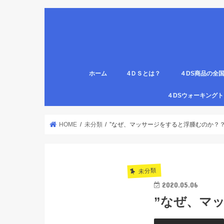
ホーム
4ＤＳとは？
４DS商品の全
姿勢について
医療従事者,学生のための語呂合わせ
４DSの公認クリ
4DS腸腹ペタベ
４DS螺旋ソック
４DSウォーキン
代理店
HOME
未分類
”なぜ、マッサージをすると浮腫むのか？？
未分類
2020.05.06
”なぜ、マ