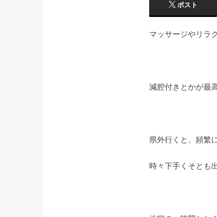
ポスト
マッサージやリラ
減腔付きとかが最高
県外行くと、頻繁
時々下手くそとも