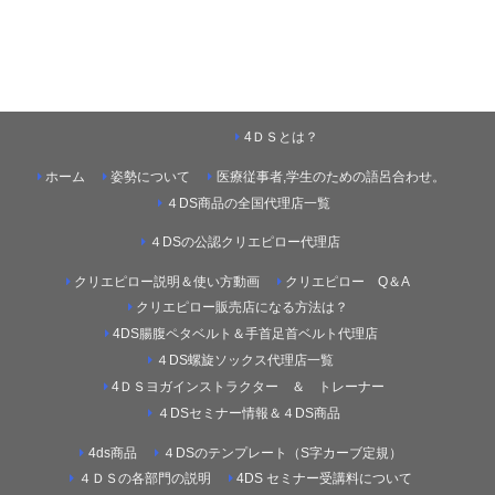
4ＤＳとは？
ホーム
姿勢について
医療従事者,学生のための語呂合わせ。
４DS商品の全国代理店一覧
４DSの公認クリエピロー代理店
クリエピロー説明＆使い方動画
クリエピロー Q＆A
クリエピロー販売店になる方法は？
4DS腸腹ペタベルト＆手首足首ベルト代理店
４DS螺旋ソックス代理店一覧
4ＤＳヨガインストラクター ＆ トレーナー
４DSセミナー情報＆４DS商品
4ds商品
４DSのテンプレート（S字カーブ定規）
４ＤＳの各部門の説明
4DS セミナー受講料について