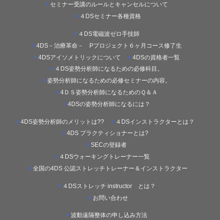
セミナー受講のルールとキャンセルについて
４DSセミナー各種資格
４DS電磁波ゼロ手技師
4DS－治療革命－ Pプロジェクト６ヶ月コース修了生
4DSアイソメトリックについて
4DSの資格者一覧
４DS姿勢分析師になるための必修科目。
姿勢分析師になるための必修セミナーの内容。
4ＤＳ姿勢分析師になるためのＱ＆Ａ
4DSの姿勢分析師になるには？
4DS姿勢分析師のメリットは??
４DSインストラクターとは？
4DS プラクティショナーとは?
SECの登録者
４DSウォーキングトレーナー一覧
全国の4DS 公認ストレッチトレーナー＆インストラクター
４DSストレッチ instructor とは？
お問い合わせ
波動遠隔整体の申し込み方法