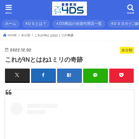
menu
search
ホーム
4ＤＳとは？
４DS商品の全国代理店一覧
4ＤＳヨガイン
HOME
未分類
これがINとはね1ミリの奇跡
2022.12.02
未分類
これがINとはね1ミリの奇跡