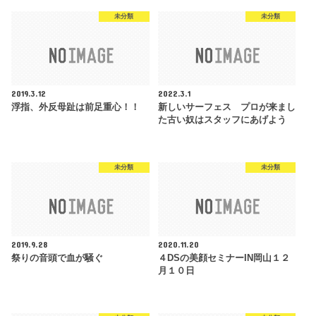
未分類
未分類
2019.3.12
2022.3.1
浮指、外反母趾は前足重心！！
新しいサーフェス プロが来まし
た古い奴はスタッフにあげよう
未分類
未分類
2019.9.28
2020.11.20
祭りの音頭で血が騒ぐ
４DSの美顔セミナーIN岡山１２
月１０日