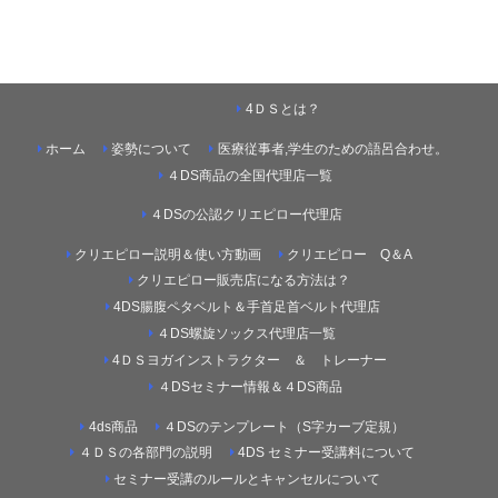
4ＤＳとは？
ホーム
姿勢について
医療従事者,学生のための語呂合わせ。
４DS商品の全国代理店一覧
４DSの公認クリエピロー代理店
クリエピロー説明＆使い方動画
クリエピロー Q＆A
クリエピロー販売店になる方法は？
4DS腸腹ペタベルト＆手首足首ベルト代理店
４DS螺旋ソックス代理店一覧
4ＤＳヨガインストラクター ＆ トレーナー
４DSセミナー情報＆４DS商品
4ds商品
４DSのテンプレート（S字カーブ定規）
４ＤＳの各部門の説明
4DS セミナー受講料について
セミナー受講のルールとキャンセルについて