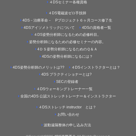
４DSセミナー各種資格
４DS電磁波ゼロ手技師
4DS－治療革命－ Pプロジェクト６ヶ月コース修了生
4DSアイソメトリックについて
4DSの資格者一覧
４DS姿勢分析師になるための必修科目。
姿勢分析師になるための必修セミナーの内容。
4ＤＳ姿勢分析師になるためのＱ＆Ａ
4DSの姿勢分析師になるには？
4DS姿勢分析師のメリットは??
４DSインストラクターとは？
4DS プラクティショナーとは?
SECの登録者
４DSウォーキングトレーナー一覧
全国の4DS 公認ストレッチトレーナー＆インストラクター
４DSストレッチ instructor とは？
お問い合わせ
波動遠隔整体の申し込み方法