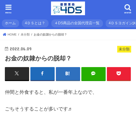
menu
search
ホーム
4ＤＳとは？
４DS商品の全国代理店一覧
4ＤＳヨガイン
HOME
未分類
お金の奴隷からの脱却？
2022.06.09
未分類
お金の奴隷からの脱却？
仲間と外食すると、私が一番年上なので、
ごちそうすることが多いです♬