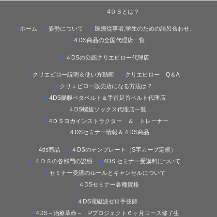
4ＤＳとは？
ホーム
姿勢について
医療従事者,学生のための語呂合わせ。
４DS商品の全国代理店一覧
４DSの公認クリエピロー代理店
クリエピロー説明＆使い方動画
クリエピロー Q＆A
クリエピロー販売店になる方法は？
4DS腸腹ペタベルト＆手首足首ベルト代理店
４DS螺旋ソックス代理店一覧
4ＤＳヨガインストラクター ＆ トレーナー
４DSセミナー情報＆４DS商品
4ds商品
４DSのテンプレート（S字カーブ定規）
４ＤＳの各部門の説明
4DS セミナー受講料について
セミナー受講のルールとキャンセルについて
４DSセミナー各種資格
４DS電磁波ゼロ手技師
4DS－治療革命－ Pプロジェクト６ヶ月コース修了生