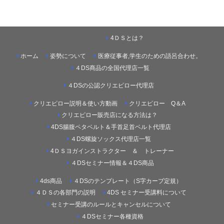
4ＤＳとは？
ホーム
姿勢について
医療従事者,学生のための語呂合わせ。
４DS商品の全国代理店一覧
４DSの公認クリエピロー代理店
クリエピロー説明＆使い方動画
クリエピロー Q＆A
クリエピロー販売店になる方法は？
4DS腸腹ペタベルト＆手首足首ベルト代理店
４DS螺旋ソックス代理店一覧
4ＤＳヨガインストラクター ＆ トレーナー
４DSセミナー情報＆４DS商品
4ds商品
４DSのテンプレート（S字カーブ定規）
４ＤＳの各部門の説明
4DS セミナー受講料について
セミナー受講のルールとキャンセルについて
４DSセミナー各種資格