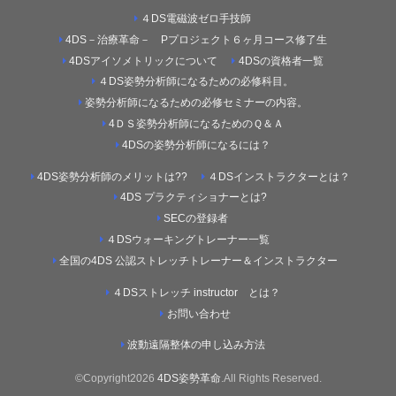
４DS電磁波ゼロ手技師
4DS－治療革命－ Pプロジェクト６ヶ月コース修了生
4DSアイソメトリックについて
4DSの資格者一覧
４DS姿勢分析師になるための必修科目。
姿勢分析師になるための必修セミナーの内容。
4ＤＳ姿勢分析師になるためのＱ＆Ａ
4DSの姿勢分析師になるには？
4DS姿勢分析師のメリットは??
４DSインストラクターとは？
4DS プラクティショナーとは?
SECの登録者
４DSウォーキングトレーナー一覧
全国の4DS 公認ストレッチトレーナー＆インストラクター
４DSストレッチ instructor とは？
お問い合わせ
波動遠隔整体の申し込み方法
©Copyright2026
4DS姿勢革命
.All Rights Reserved.