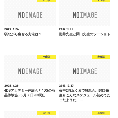
未分類
未分類
2022.3.26
2017.11.25
寝ながら痩せる方法は？
肘井先生と関口先生のツーショト
未分類
未分類
2023.4.26
2017.10.23
4DSアカデミー体験会と4DSの商
夜中2時近くまで懇親会。関口先
品体験会♪５月７日♪IN岡山
生もこんなスケジュール初めてだ
ったようだ。…
未分類
未分類