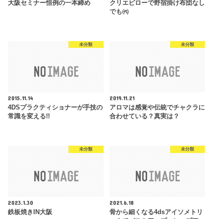
大阪セミナー恒例の一本締め
クリエピローで野宿掛け布団なし
でも㈹
未分類
未分類
2015.11.14
2019.11.21
4DSプラクティショナーが手技の
アロマは感覚や伝統でチャクラに
常識を変える!!
合わせている？真実は？
未分類
未分類
2023.1.30
2021.6.18
鉄板焼きIN大阪
骨から細くなる4dsアイソメトリ