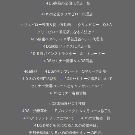
４DS商品の全国代理店一覧
４DSの公認クリエピロー代理店
クリエピロー説明＆使い方動画
クリエピロー Q＆A
クリエピロー販売店になる方法は？
4DS腸腹ペタベルト＆手首足首ベルト代理店
４DS螺旋ソックス代理店一覧
4ＤＳヨガインストラクター ＆ トレーナー
４DSセミナー情報＆４DS商品
4ds商品
４DSのテンプレート（S字カーブ定規）
４ＤＳの各部門の説明
4DS セミナー受講料について
セミナー受講のルールとキャンセルについて
４DSセミナー各種資格
４DS電磁波ゼロ手技師
4DS－治療革命－ Pプロジェクト６ヶ月コース修了生
4DSアイソメトリックについて
4DSの資格者一覧
４DS姿勢分析師になるための必修科目。
姿勢分析師になるための必修セミナーの内容。