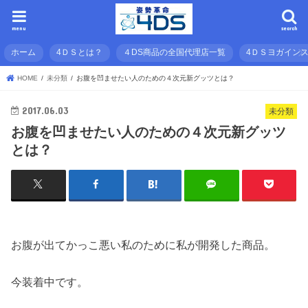
menu
search
ホーム
4ＤＳとは？
４DS商品の全国代理店一覧
4ＤＳヨガイン
HOME
未分類
お腹を凹ませたい人のための４次元新グッツとは？
2017.06.03
未分類
お腹を凹ませたい人のための４次元新グッツ
とは？
お腹が出てかっこ悪い私のために私が開発した商品。
今装着中です。