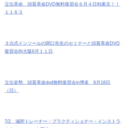
立位革命、頭蓋革命DVD無料復習会６月４日IN東京！！
１１６３
３点式インソールの関口先生のセミナーと頭蓋革命DVD
復習会IN大阪6月１１日
立位姿勢、頭蓋革命dvd無料復習会in博多 6月18日
（日）
7/2 減腔トレーナー・プラクティショナー・インストラ