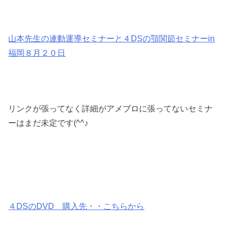
山本先生の連動運導セミナーと４DSの顎関節セミナーin
福岡８月２０日
リンクが張ってなく詳細がアメブロに張ってないセミナ
ーはまだ未定です(^^♪
４DSのDVD 購入先・・こちらから