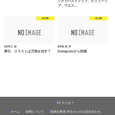
ックでバストアップ、ヒップアッ
プ、ウエス…
未分類
未分類
2019.3.12
2018.12.17
牽引、スラストは万病を治す？
Instagramから投稿
4ＤＳとは？
ホーム
姿勢について
医療従事者,学生のための語呂合わせ。