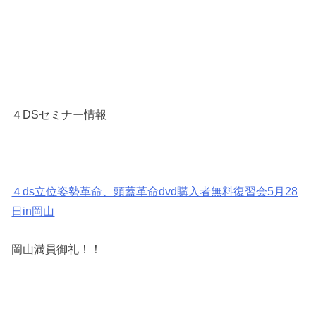
４DSセミナー情報
４ds立位姿勢革命、頭蓋革命dvd購入者無料復習会5月28
日in岡山
岡山満員御礼！！