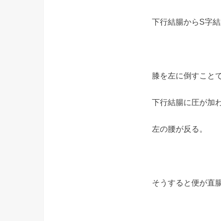
下行結腸からS字
膝を左に倒すこと
下行結腸に圧が加
左の腰が反る。
そうすると便が直腸