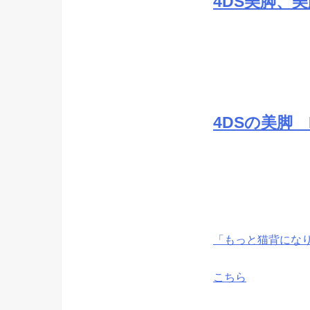
4DS美脚、美
4DSの美脚 
「もっと猫背にな
こちら