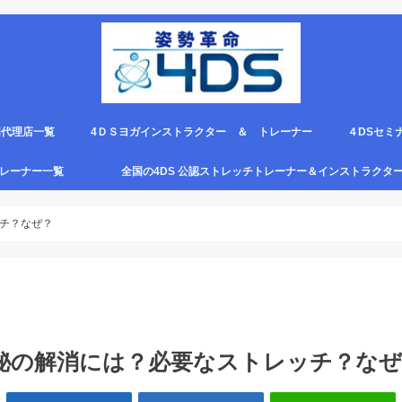
国代理店一覧
4ＤＳヨガインストラクター ＆ トレーナー
４DSセミ
。
エピロー代理店
ルト＆手首足首ベルト
ス代理店一覧
クリエピロー説明＆使い方動画
クリエピロー Q＆A
クリエピロー販売店になる方法は？
4ds商品
４DSのテ
４ＤＳの各
4DS セミ
セミナー受
グトレーナー一覧
全国の4DS 公認ストレッチトレーナー＆インストラクタ
規）
ついて
４DSストレッチ instructor とは？
チ？なぜ？
秘の解消には？必要なストレッチ？なぜ