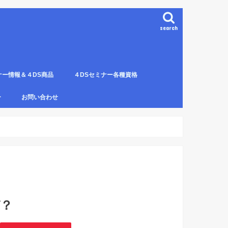
search
ナー情報＆４DS商品
４DSセミナー各種資格
ンプレート（S字カーブ定
部門の説明
ナー受講料について
講のルールとキャンセルに
４DS電磁波ゼロ手技師
4DS－治療革命－ Pプロジェクト６ヶ
4DSアイソメトリックについて
4DSの資格者一覧
４DS姿勢分析師になるための必修科
姿勢分析師になるための必修セミナー
4ＤＳ姿勢分析師になるためのＱ＆Ａ
4DSの姿勢分析師になるには？
SECの登録者
4DS姿勢分
４DSイン
4DS プラ
ー
お問い合わせ
月コース修了生
目。
の内容。
波動遠隔整体の申し込み方法
？