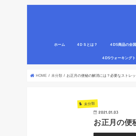
ホーム
4ＤＳとは？
４DS商品の全
姿勢について
医療従事者,学生のための語呂合わせ
４DSの公認クリ
4DS腸腹ペタベ
４DS螺旋ソック
４DSウォーキン
代理店
HOME
未分類
お正月の便秘の解消には？必要なストレッ
未分類
2021.01.03
お正月の便