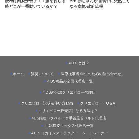
腰椎は回旋が苦手？？腰をねじる
PR: 赤ちゃんが睡眠中に突然亡く
時どこが一番動いているか？
なる病気-政府広報
4ＤＳとは？
ホーム
姿勢について
医療従事者,学生のための語呂合わせ。
４DS商品の全国代理店一覧
４DSの公認クリエピロー代理店
クリエピロー説明＆使い方動画
クリエピロー Q＆A
クリエピロー販売店になる方法は？
4DS腸腹ペタベルト＆手首足首ベルト代理店
４DS螺旋ソックス代理店一覧
4ＤＳヨガインストラクター ＆ トレーナー