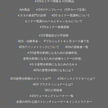
４DSセミナー情報＆４DS商品
4ds商品
４DSのテンプレート（S字カーブ定規）
４ＤＳの各部門の説明
4DS セミナー受講料について
セミナー受講のルールとキャンセルについて
４DSセミナー各種資格
４DS電磁波ゼロ手技師
4DS－治療革命－ Pプロジェクト６ヶ月コース修了生
4DSアイソメトリックについて
4DSの資格者一覧
４DS姿勢分析師になるための必修科目。
姿勢分析師になるための必修セミナーの内容。
4ＤＳ姿勢分析師になるためのＱ＆Ａ
4DSの姿勢分析師になるには？
4DS姿勢分析師のメリットは??
４DSインストラクターとは？
4DS プラクティショナーとは?
SECの登録者
４DSウォーキングトレーナー一覧
全国の4DS 公認ストレッチトレーナー＆インストラクター