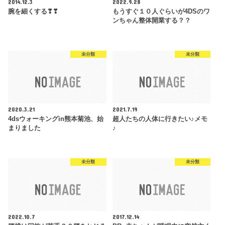
2014.12.3
2022.9.28
腕を細くする❣❣
もうすぐ１０人ぐらいが4DSのワ
ンちゃん整体開業する？？
未分類
未分類
2020.3.21
2021.7.19
4dsウォーキングin熊本菊池、始
超人たちの人体に行きたい♪メモ
まりました
♪
未分類
未分類
2022.10.7
2017.12.14